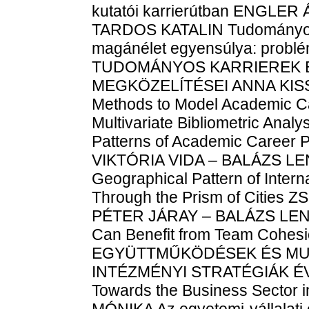
kutatói karrierútban ENGLE
TARDOS KATALIN Tudományos 
magánélet egyensúlya: problé
TUDOMÁNYOS KARRIEREK B
MEGKÖZELÍTÉSEI ANNA KISS A 
Methods to Model Academic
Multivariate Bibliometric Analy
Patterns of Academic Care
VIKTÓRIA VIDA – BALÁZS LEN
Geographical Pattern of Interna
Through the Prism of Cities
PÉTER JÁRAY – BALÁZS LENGY
Can Benefit from Team Cohe
EGYÜTTMŰKÖDÉSEK ÉS MU
INTÉZMÉNYI STRATÉGIÁK ÉVA 
Towards the Business Sector
MÓNIKA Az egyetemi-vállalati