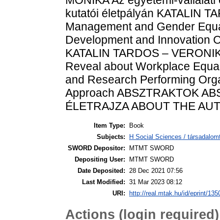
kutatói életpályán KATALIN 
Management and Gender Equal
Development and Innovation Or
KATALIN TARDOS – VERONIKA 
Reveal about Workplace Equali
and Research Performing Orga
Approach ABSZTRAKTOK AB
ÉLETRAJZA ABOUT THE AU
Item Type:
Book
Subjects:
H Social Sciences / társadalo
SWORD Depositor:
MTMT SWORD
Depositing User:
MTMT SWORD
Date Deposited:
28 Dec 2021 07:56
Last Modified:
31 Mar 2023 08:12
URI:
http://real.mtak.hu/id/eprint/13
Actions (login required)