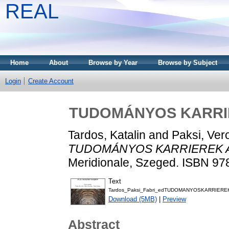
REAL
Home
About
Browse by Year
Browse by Subject
Login
Create Account
TUDOMÁNYOS KARRIE
Tardos, Katalin
and
Paksi, Ver
TUDOMÁNYOS KARRIEREK A 
Meridionale, Szeged. ISBN 9
Text
Tardos_Paksi_Fabri_edTUDOMANYOSKARRIERE
Download (5MB)
|
Preview
Abstract