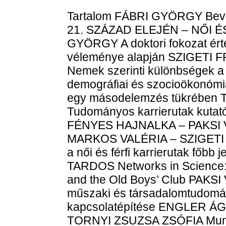
Tartalom FÁBRI GYÖRGY B
21. SZÁZAD ELEJÉN – NŐI É
GYÖRGY A doktori fokozat ért
véleménye alapján SZIGETI
Nemek szerinti különbségek a
demográfiai és szocioökonómia
egy másodelemzés tükrében
Tudományos karrierutak kutatói
FÉNYES HAJNALKA – PAKSI 
MARKOS VALÉRIA – SZIGETI F
a női és férfi karrierutak fő
TARDOS Networks in Science:
and the Old Boys’ Club PAK
műszaki és társadalomtudomán
kapcsolatépítése ENGLER Á
TORNYI ZSUZSA ZSÓFIA Munk