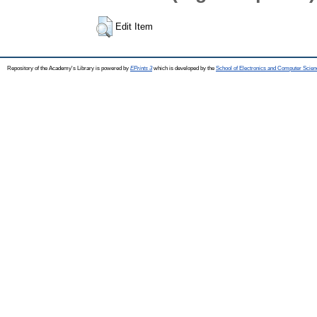
Edit Item
Repository of the Academy's Library is powered by
EPrints 3
which is developed by the
School of Electronics and Computer Scien