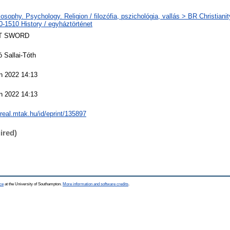
losophy. Psychology. Religion / filozófia, pszichológia, vallás > BR Christiani
-1510 History / egyháztörténet
T SWORD
ó Sallai-Tóth
n 2022 14:13
n 2022 14:13
/real.mtak.hu/id/eprint/135897
ired)
ce
at the University of Southampton.
More information and software credits
.