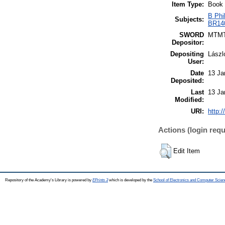
Item Type:
Book
B Phi
Subjects:
BR140
SWORD
MTM
Depositor:
Depositing
Lászl
User:
Date
13 Ja
Deposited:
Last
13 Ja
Modified:
URI:
http:/
Actions (login requ
Edit Item
Repository of the Academy's Library is powered by
EPrints 3
which is developed by the
School of Electronics and Computer Scien