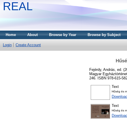
REAL
Home
About
Browse by Year
Browse by Subject
Login
Create Account
Hűsé
Fejérdy, András
, ed. (
Magyar Egyháztörténet
246. ISBN 978-615-582
Text
Hűség és m
Downloa
Text
Hűség és m
Downloa