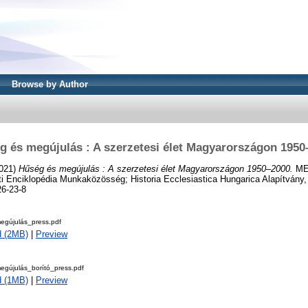
Browse by Author
g és megújulás : A szerzetesi élet Magyarországon 1950
2021)
Hűség és megújulás : A szerzetesi élet Magyarországon 1950–2000.
ME
i Enciklopédia Munkaközösség; Historia Ecclesiastica Hungarica Alapítvány,
6-23-8
egújulás_press.pdf
d (2MB)
|
Preview
egújulás_borító_press.pdf
d (1MB)
|
Preview