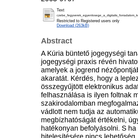
Text
czebe_fegyverek_egyenlosege_a_digitalis_forradalom_k
Restricted to Registered users only
Download (263kB)
Abstract
A Kúria büntető jogegységi tan
jogegységi praxis révén hivatot
amelyek a jogrend nézőpontjáb
akaratát. Kérdés, hogy a lepl
összegyűjtött elektronikus ad
felhasználása is ilyen foltnak
szakirodalomban megfogalmazó
vádlott nem tudja az automatik
megbízhatóságát értékelni, úg
hatékonyan befolyásolni. S ha 
hitelesítésére nincs lehetőség,