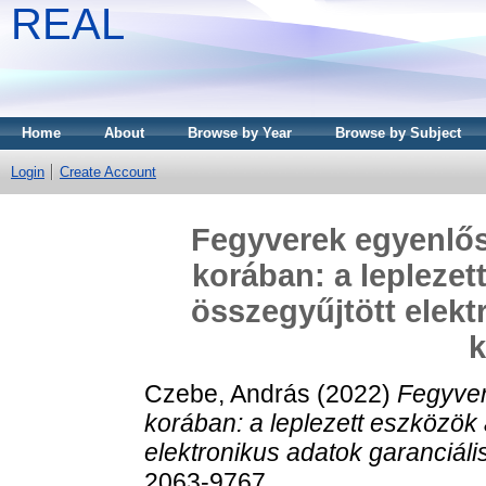
REAL
Home
About
Browse by Year
Browse by Subject
Login
Create Account
Fegyverek egyenlősé
korában: a leplezet
összegyűjtött elekt
k
Czebe, András
(2022)
Fegyver
korában: a leplezett eszközök
elektronikus adatok garanciáli
2063-9767