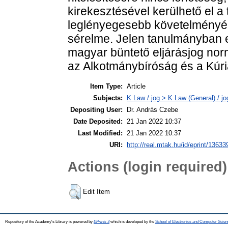
kirekesztésével kerülhető el a 
leglényegesebb követelményé
sérelme. Jelen tanulmányban er
magyar büntető eljárásjog no
az Alkotmánybíróság és a Kúri
Item Type:
Article
Subjects:
K Law / jog > K Law (General) / j
Depositing User:
Dr. András Czebe
Date Deposited:
21 Jan 2022 10:37
Last Modified:
21 Jan 2022 10:37
URI:
http://real.mtak.hu/id/eprint/13633
Actions (login required)
Edit Item
Repository of the Academy's Library is powered by
EPrints 3
which is developed by the
School of Electronics and Computer Scien