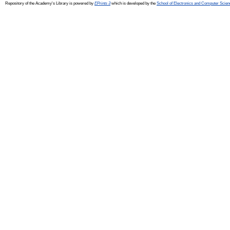
Repository of the Academy's Library is powered by
EPrints 3
which is developed by the
School of Electronics and Computer Scien