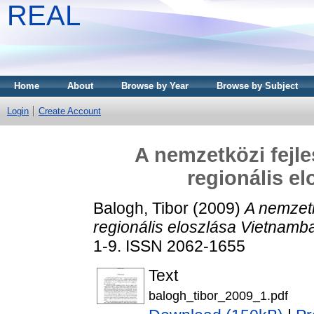
REAL
Home
About
Browse by Year
Browse by Subject
Login
Create Account
A nemzetközi fejl
regionális e
Balogh, Tibor
(2009)
A nemzetk
regionális eloszlása Vietnamb
1-9. ISSN 2062-1655
Text
balogh_tibor_2009_1.pdf