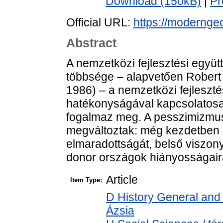
Download (150kB)
|
Pr
Official URL:
https://moderngeo
Abstract
A nemzetközi fejlesztési együ
többsége – alapvetően Robert
1986) – a nemzetközi fejlesz
hatékonyságával kapcsolatosa
fogalmaz meg. A pesszimizmus
megváltoztak: még kezdetben
elmaradottságát, belső viszony
donor országok hiányosságaira
Article
Item Type:
D History General and 
Ázsia