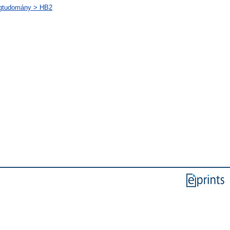
ágtudomány > HB2