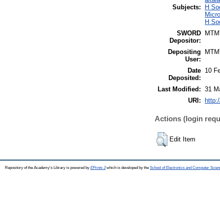
Subjects:
H So
Micr
H So
SWORD
MTM
Depositor:
Depositing
MTM
User:
Date
10 F
Deposited:
Last Modified:
31 M
URI:
http:
Actions (login requ
Edit Item
Repository of the Academy's Library is powered by
EPrints 3
which is developed by the
School of Electronics and Computer Scien