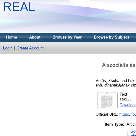
REAL
Home
About
Browse by Year
Browse by Subject
Login
Create Account
A szociális és
Vörös, Zsófia
and
Luko
erők dinamikájának vizs
Text
7993.pdf
Download
Official URL:
https://jo
Item Type:
Artic
H So
által