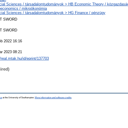
cial Sciences / társadalomtudományok > HB Economic Theory / közgazdas
oeconomics / mikroökonómia
cial Sciences / társadalomtudományok > HG Finance / pénzügy
T SWORD
T SWORD
eb 2022 16:16
ar 2023 08:21
//real.mtak.hu/id/eprint/137703
ired)
ce
at the University of Southampton.
More information and software credits
.