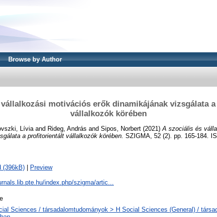
Browse by Author
 vállalkozási motivációs erők dinamikájának vizsgálata a 
vállalkozók körében
vszki, Lívia
and
Rideg, András
and
Sipos, Norbert
(2021)
A szociális és váll
gálata a profitorientált vállalkozók körében.
SZIGMA, 52 (2). pp. 165-184. I
 (396kB)
|
Preview
urnals.lib.pte.hu/index.php/szigma/artic...
le
cial Sciences / társadalomtudományok > H Social Sciences (General) / tár
ában