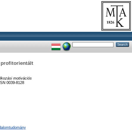
profitorientált
alkozási motivációs
SSN 0039-8128
sadalomtudomány