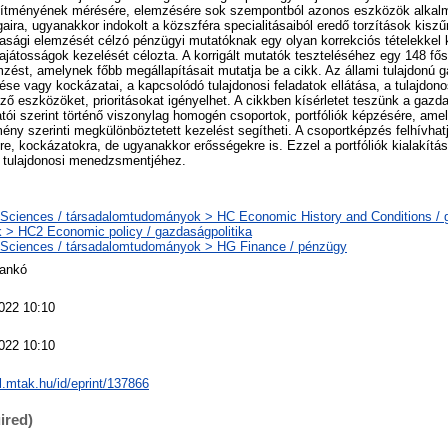
sítményének mérésére, elemzésére sok szempontból azonos eszközök alkalm
aira, ugyanakkor indokolt a közszféra specialitásaiból eredő torzítások kiszűr
sági elemzését célzó pénzügyi mutatóknak egy olyan korrekciós tételekkel k
játosságok kezelését célozta. A korrigált mutatók teszteléséhez egy 148 fő
mzést, amelynek főbb megállapításait mutatja be a cikk. Az állami tulajdonú 
dése vagy kockázatai, a kapcsolódó tulajdonosi feladatok ellátása, a tulajdonos
ő eszközöket, prioritásokat igényelhet. A cikkben kísérletet teszünk a gazd
atói szerint történő viszonylag homogén csoportok, portfóliók képzésére, ame
ény szerinti megkülönböztetett kezelést segítheti. A csoportképzés felhívhatj
e, kockázatokra, de ugyanakkor erősségekre is. Ezzel a portfóliók kialakítása
 tulajdonosi menedzsmentjéhez.
 Sciences / társadalomtudományok > HC Economic History and Conditions / 
k > HC2 Economic policy / gazdaságpolitika
 Sciences / társadalomtudományok > HG Finance / pénzügy
Tankó
022 10:10
022 10:10
al.mtak.hu/id/eprint/137866
ired)