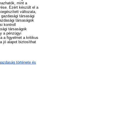
azhatók, mint a
ése. Ezért készült el a
iegészített változata,
s gazdasági társasági
gazdasági társaságok
i kontroll
asági társaságok
ly a pénzügyi
a a figyelmet a kritikus
 jó alapot biztosíthat
gazdaság története és