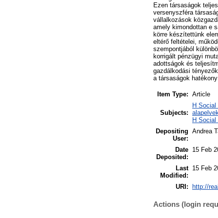
Ezen társaságok telje
versenyszféra társaság
vállalkozások közgazda
amely kimondottan e sa
körre készítettünk ele
eltérő feltételei, műkö
szempontjából különböz
korrigált pénzügyi mut
adottságok és teljesítm
gazdálkodási tényezőkr
a társaságok hatékony
Item Type:
Article
H Social
Subjects:
alapelve
H Social
Depositing
Andrea 
User:
Date
15 Feb 2
Deposited:
Last
15 Feb 2
Modified:
URI:
http://re
Actions (login requ