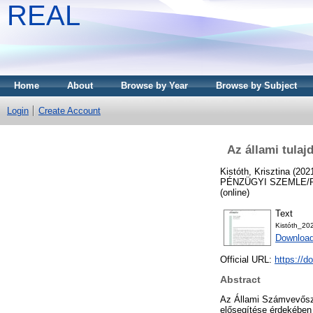
REAL
Home
About
Browse by Year
Browse by Subject
Login
Create Account
Az állami tula
Kistóth, Krisztina
(202
PÉNZÜGYI SZEMLE/PUB
(online)
Text
Kistóth_20
Download
Official URL:
https://
Abstract
Az Állami Számvevőszé
elősegítése érdekében 