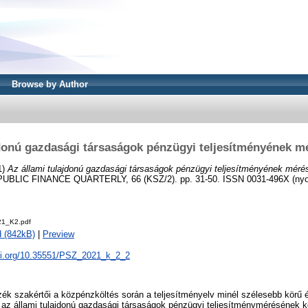
Browse by Author
jdonú gazdasági társaságok pénzügyi teljesítményének m
1)
Az állami tulajdonú gazdasági társaságok pénzügyi teljesítményének méré
LIC FINANCE QUARTERLY, 66 (KSZ/2). pp. 31-50. ISSN 0031-496X (nyom
21_K2.pdf
 (842kB)
|
Preview
doi.org/10.35551/PSZ_2021_k_2_2
k szakértői a közpénzköltés során a teljesítményelv minél szélesebb körű
az állami tulajdonú gazdasági társaságok pénzügyi teljesítménymérésének ké