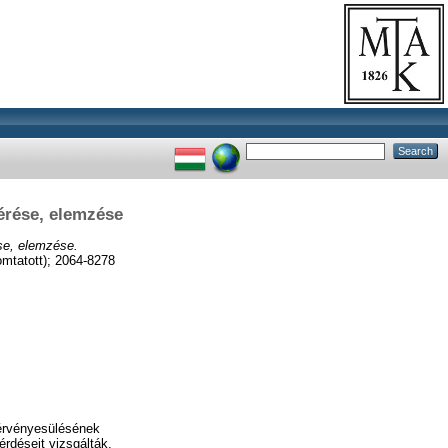
érése, elemzése
se, elemzése.
tatott); 2064-8278
 érvényesülésének
rdéseit vizsgálták.