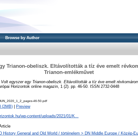
Browse by Author
gy Trianon-obeliszk. Eltávolították a tíz éve emelt révk
Trianon-emlékművet
)
Volt egyszer egy Trianon-obeliszk. Eltávolították a tíz éve emelt révkomárom
ópai Horizontok online magazin, 1 (2). pp. 46-50. ISSN 2732-0448
N_2020_1_2_pages-46-50.pdf
d (2MB)
|
Preview
orizontok.hu/wp-content/uploads/2021/01/K...
Article
D History General and Old World / történelem > DN Middle Europe / Közép-E