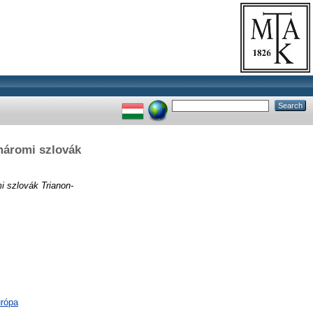
omáromi szlovák
i szlovák Trianon-
urópa