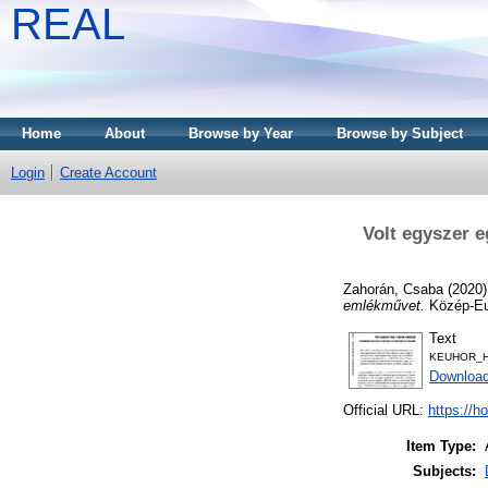
REAL
Home
About
Browse by Year
Browse by Subject
Login
Create Account
Volt egyszer e
Zahorán, Csaba
(2020
emlékművet.
Közép-Eur
Text
KEUHOR_HU
Downloa
Official URL:
https://h
Item Type:
Subjects: