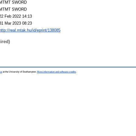
MTMT SWORD
MTMT SWORD
22 Feb 2022 14:13
31 Mar 2023 08:23
http://real.mtak.hu/id/eprint/138085
ired)
ce
at the University of Southampton.
More information and software credits
.