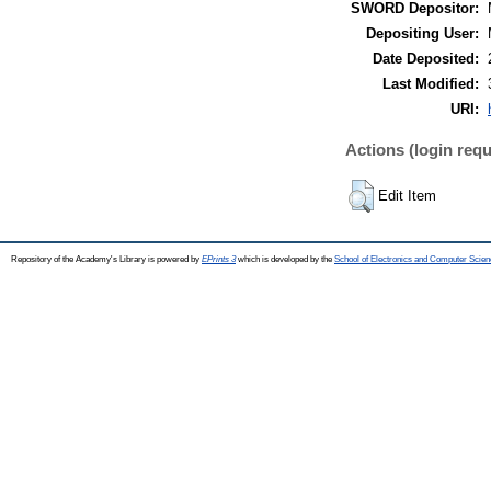
SWORD Depositor:
Depositing User:
Date Deposited:
Last Modified:
URI:
Actions (login requ
Edit Item
Repository of the Academy's Library is powered by
EPrints 3
which is developed by the
School of Electronics and Computer Scien