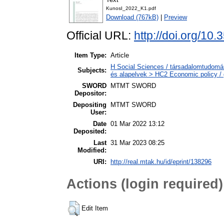
KunosI_2022_K1.pdf
Download (767kB)
|
Preview
Official URL:
http://doi.org/1
Item Type:
Article
H Social Sciences / társadalomtudomá
Subjects:
és alapelvek > HC2 Economic policy / 
SWORD
MTMT SWORD
Depositor:
Depositing
MTMT SWORD
User:
Date
01 Mar 2022 13:12
Deposited:
Last
31 Mar 2023 08:25
Modified:
URI:
http://real.mtak.hu/id/eprint/138296
Actions (login required)
Edit Item