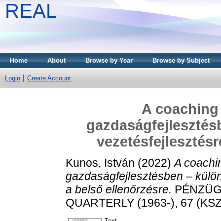
REAL
Home
About
Browse by Year
Browse by Subject
Login
Create Account
A coaching
gazdaságfejlesztésb
vezetésfejlesztésr
Kunos, István
(2022)
A coachi
gazdaságfejlesztésben – különö
a belső ellenőrzésre.
PÉNZÜGY
QUARTERLY (1963-), 67 (KSZ1
Text