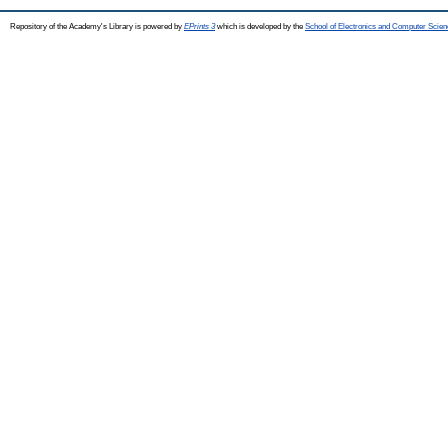
Repository of the Academy's Library is powered by
EPrints 3
which is developed by the
School of Electronics and Computer Scien