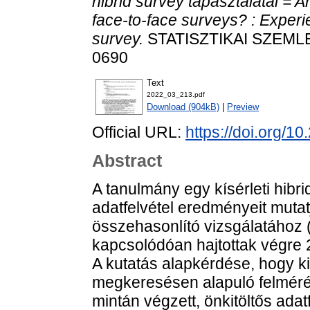
hibrid survey tapasztalatai = 
face-to-face surveys? : Exper
survey.
STATISZTIKAI SZEMLE, 
0690
Text
2022_03_213.pdf
Download (904kB)
|
Preview
Official URL:
https://doi.org/1
Abstract
A tanulmány egy kísérleti hibr
adatfelvétel eredményeit muta
összehasonlító vizsgálatához 
kapcsolódóan hajtottak végr
A kutatás alapkérdése, hogy k
megkeresésen alapuló felmérés
mintán végzett, önkitöltős adat