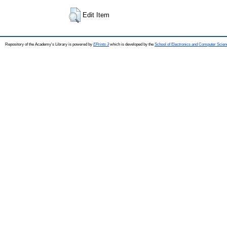
Edit Item
Repository of the Academy's Library is powered by
EPrints 3
which is developed by the
School of Electronics and Computer Scien