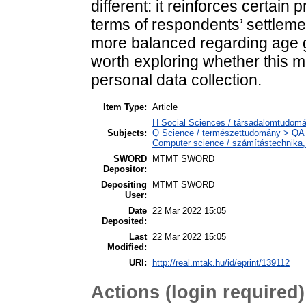
different: it reinforces certain
terms of respondents’ settlemen
more balanced regarding age gr
worth exploring whether this 
personal data collection.
Item Type:
Article
H Social Sciences / társadalomtudomán
Subjects:
Q Science / természettudomány > QA 
Computer science / számítástechnika
SWORD
MTMT SWORD
Depositor:
Depositing
MTMT SWORD
User:
Date
22 Mar 2022 15:05
Deposited:
Last
22 Mar 2022 15:05
Modified:
URI:
http://real.mtak.hu/id/eprint/139112
Actions (login required)