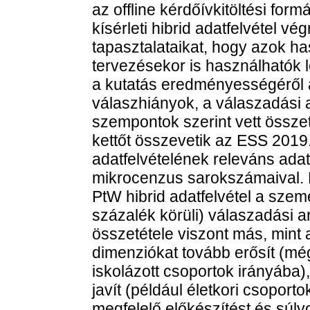
az offline kérdőívkitöltési for
kísérleti hibrid adatfelvétel vé
tapasztalataikat, hogy azok h
tervezésekor is használhatók
a kutatás eredményességéről a 
válaszhiányok, a válaszadási a
szempontok szerint vett össze
kettőt összevetik az ESS 2019
adatfelvételének releváns adat
mikrocenzus sarokszámaival. 
PtW hibrid adatfelvétel a sze
százalék körüli) válaszadási 
összetétele viszont más, mint
dimenziókat tovább erősít (még
iskolázott csoportok irányába
javít (például életkori csoporto
megfelelő előkészítést és súl