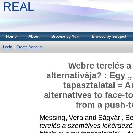
REAL
Home
About
Browse by Year
Browse by Subject
Login
Create Account
Webre terelés a
alternatívája? : Egy
tapasztalatai = 
alternatives to face-
from a push-t
Messing, Vera
and
Ságvári, B
terelés a személyes lekérdezés