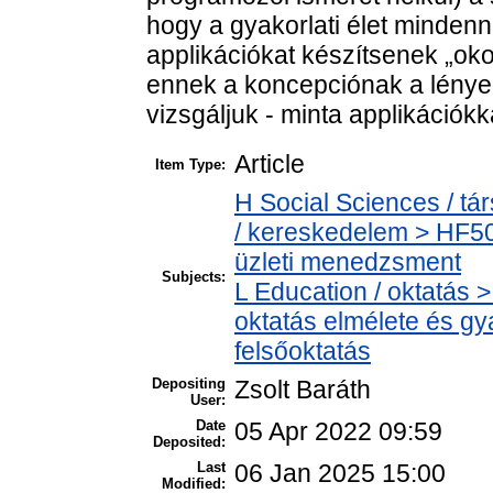
hogy a gyakorlati élet mindenn
applikációkat készítsenek „ok
ennek a koncepciónak a lénye
vizsgáljuk - minta applikációkka
Article
Item Type:
H Social Sciences / 
/ kereskedelem > HF5
üzleti menedzsment
Subjects:
L Education / oktatás >
oktatás elmélete és gy
felsőoktatás
Depositing
Zsolt Baráth
User:
Date
05 Apr 2022 09:59
Deposited:
Last
06 Jan 2025 15:00
Modified: