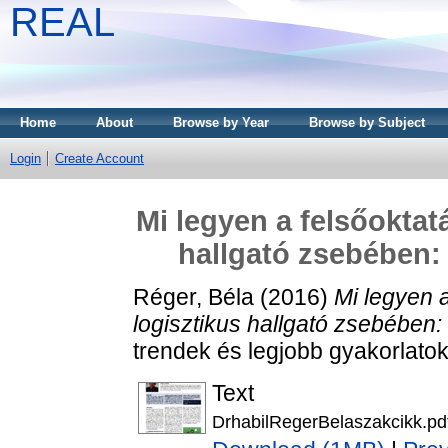
REAL
Home
About
Browse by Year
Browse by Subject
Login
Create Account
Mi legyen a felsőoktat
hallgató zsebében:
Réger, Béla
(2016)
Mi legyen 
logisztikus hallgató zsebében:
trendek és legjobb gyakorlatok
Text
DrhabilRegerBelaszakcikk.pd