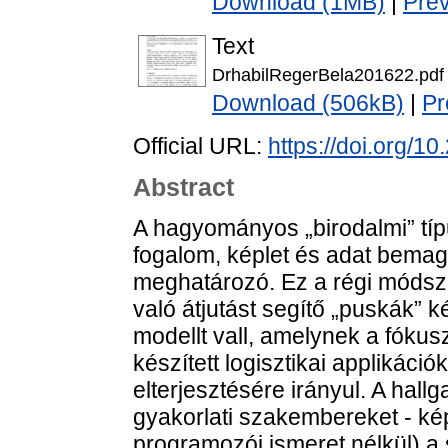
Download (1MB)
|
Pre
Text
DrhabilRegerBela201622.pdf
Download (506kB)
|
Pr
Official URL:
https://doi.org/1
Abstract
A hagyományos „birodalmi” típ
fogalom, képlet és adat bema
meghatározó. Ez a régi módszer
való átjutást segítő „puskák” 
modellt vall, amelynek a fókus
készített logisztikai applikác
elterjesztésére irányul. A hal
gyakorlati szakembereket - ké
programozói ismeret nélkül) a 