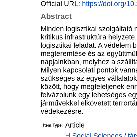
Official URL:
https://doi.org/1
Abstract
Minden logisztikai szolgáltat
kritikus infrastruktúra helyze
logisztikai feladat. A védelem b
megteremtése és az együttműkö
napjainkban, melyhez a szállít
Milyen kapcsolati pontok van
szükséges az egyes vállalatok
között, hogy megfeleljenek e
felvázolunk egy lehetséges eg
járművekkel elkövetett terror
védekezésre.
Article
Item Type:
H Social Sciences / 