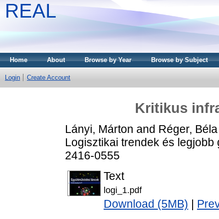
REAL
Home
About
Browse by Year
Browse by Subject
Login
Create Account
Kritikus inf
Lányi, Márton
and
Réger, Béla
Logisztikai trendek és legjobb 
2416-0555
Text
logi_1.pdf
Download (5MB)
|
Pre