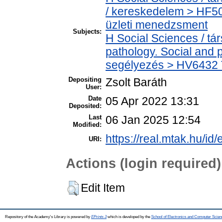
/ kereskedelem > HF5
üzleti menedzsment
Subjects:
H Social Sciences / t
pathology. Social and p
segélyezés > HV6432 T
Depositing
Zsolt Baráth
User:
Date
05 Apr 2022 13:31
Deposited:
Last
06 Jan 2025 12:54
Modified:
https://real.mtak.hu/id
URI:
Actions (login required)
Edit Item
Repository of the Academy's Library is powered by
EPrints 3
which is developed by the
School of Electronics and Computer Scien