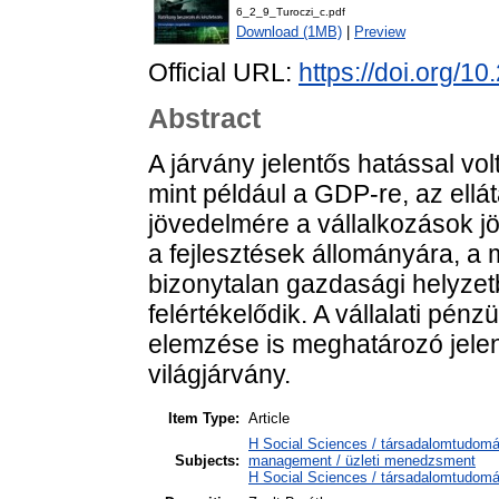
6_2_9_Turoczi_c.pdf
Download (1MB)
|
Preview
Official URL:
https://doi.org/1
Abstract
A járvány jelentős hatással vo
mint például a GDP-re, az ell
jövedelmére a vállalkozások j
a fejlesztések állományára, a 
bizonytalan gazdasági helyzet
felértékelődik. A vállalati pénz
elemzése is meghatározó jele
világjárvány.
Item Type:
Article
H Social Sciences / társadalomtudo
Subjects:
management / üzleti menedzsment
H Social Sciences / társadalomtudom