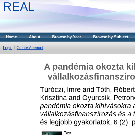
REAL
Home
About
Browse by Year
Browse by Subject
Login
Create Account
A pandémia okozta ki
vállalkozásfinanszíro
Túróczi, Imre
and
Tóth, Róbert
Krisztina
and
Gyurcsik, Petron
pandémia okozta kihívásokra 
vállalkozásfinanszírozás és a t
és legjobb gyakorlatok, 6 (2).
Text