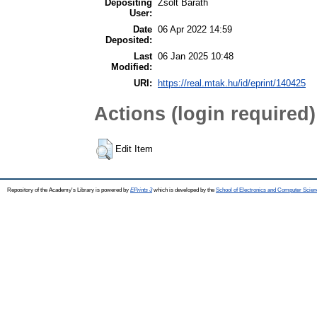
Depositing
Zsolt Baráth
User:
Date
06 Apr 2022 14:59
Deposited:
Last
06 Jan 2025 10:48
Modified:
URI:
https://real.mtak.hu/id/eprint/140425
Actions (login required)
Edit Item
Repository of the Academy's Library is powered by
EPrints 3
which is developed by the
School of Electronics and Computer Scien