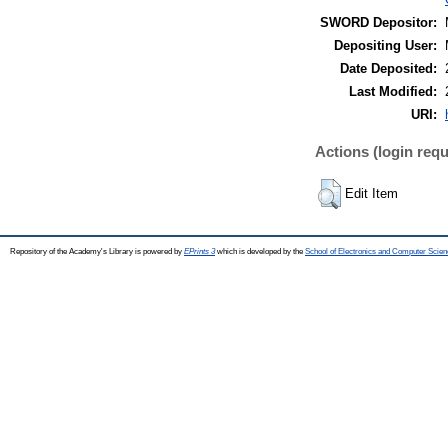
SWORD Depositor:
Depositing User:
Date Deposited:
Last Modified:
URI:
Actions (login requ
Edit Item
Repository of the Academy's Library is powered by
EPrints 3
which is developed by the
School of Electronics and Computer Scien