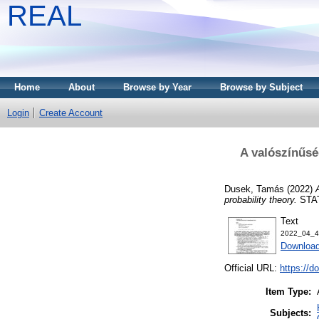
REAL
Home
About
Browse by Year
Browse by Subject
Login
Create Account
A valószínűsé
Dusek, Tamás
(2022)
probability theory.
STAT
Text
2022_04_4
Download
Official URL:
https://d
Item Type:
Subjects: