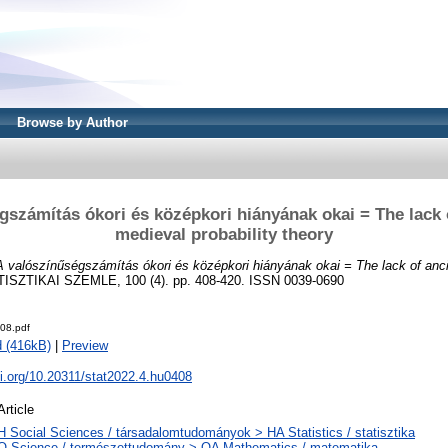
Browse by Author
gszámítás ókori és középkori hiányának okai = The lack 
medieval probability theory
A valószínűségszámítás ókori és középkori hiányának okai = The lack of anc
ISZTIKAI SZEMLE, 100 (4). pp. 408-420. ISSN 0039-0690
08.pdf
 (416kB)
|
Preview
oi.org/10.20311/stat2022.4.hu0408
Article
H Social Sciences / társadalomtudományok > HA Statistics / statisztika
Q Science / természettudomány > QA Mathematics / matematika