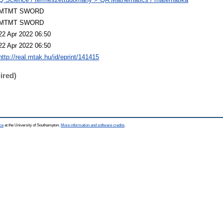
MTMT SWORD
MTMT SWORD
22 Apr 2022 06:50
22 Apr 2022 06:50
http://real.mtak.hu/id/eprint/141415
ired)
ce
at the University of Southampton.
More information and software credits
.