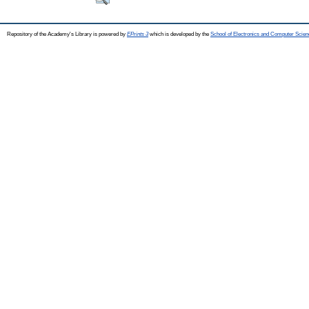
Repository of the Academy's Library is powered by
EPrints 3
which is developed by the
School of Electronics and Computer Scien