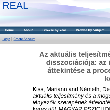
REAL
Home
About
Browse by Year
Browse by Subject
Login
Create Account
Az aktuális teljesít
disszociációja: az
áttekintése a proc
k
Kiss, Mariann
and
Németh, De
aktuális teljesítmény és a mögö
tényezők szerepének áttekinté
keresztül.
MAGYAR PSZICHOLÓG