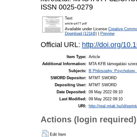
ISSN 0025-0279
Text
article-p477.pdf
Available under License
Creative Common
Download (121kB)
|
Preview
Official URL:
http://doi.org/1
Item Type:
Article
Additional Information:
MTA KFB támogatási szerző
Subjects:
B Philosophy. Psychology. R
SWORD Depositor:
MTMT SWORD
Depositing User:
MTMT SWORD
Date Deposited:
09 May 2022 09:10
Last Modified:
09 May 2022 09:10
URI:
http://real.mtak.hu/id/eprin
Actions (login required)
Edit Item