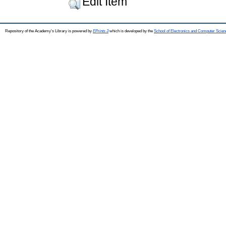
Edit Item
Repository of the Academy's Library is powered by
EPrints 3
which is developed by the
School of Electronics and Computer Scien