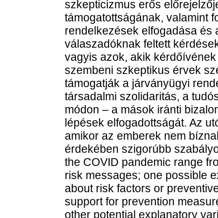
szkepticizmus erős előrejelző
támogatottságának, valamint fo
rendelkezések elfogadása és a
válaszadóknak feltett kérdések
vagyis azok, akik kérdőívének
szembeni szkeptikus érvek sz
támogatják a járványügyi ren
társadalmi szolidaritás, a tud
módon – a mások iránti bizalom
lépések elfogadottságát. Az ut
amikor az emberek nem bízna
érdekében szigorúbb szabályoz
the COVID pandemic range from
risk messages; one possible exp
about risk factors or preventiv
support for prevention measur
other potential explanatory var