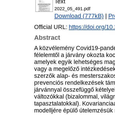
Text
2022_05_491.pdf
Download (777kB)
|
Pr
Official URL:
https://doi.org/1
Abstract
A közvélemény Covid19-pandém
félelemtől a járvány okozta koc
amelyek egyik lehetséges mag
vagy a megelőző intézkedések
szerzők alap- és mesterszakos
prevenciós rendelkezések tám
járvánnyal összefüggő kétely
változókkal (bizalommal, vilá
tapasztalatokkal). Kovariancia
modelljére épülő útelemzésük 