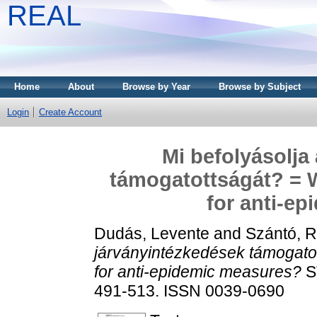
REAL
Home
About
Browse by Year
Browse by Subject
Login
Create Account
Mi befolyásolja
támogatottságát? = W
for anti-e
Dudás, Levente
and
Szántó, R
járványintézkedések támogatot
for anti-epidemic measures?
S
491-513. ISSN 0039-0690