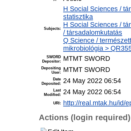
H Social Sciences / t
statisztika
H Social Sciences / 
Subjects:
/ társadalomkutatás
Q Science / természet
mikrobiológia > QR355 
SWORD
MTMT SWORD
Depositor:
Depositing
MTMT SWORD
User:
Date
24 May 2022 06:54
Deposited:
Last
24 May 2022 06:54
Modified:
http://real.mtak.hu/id/
URI:
Actions (login required)