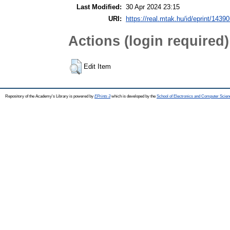
Last Modified:
30 Apr 2024 23:15
URI:
https://real.mtak.hu/id/eprint/1439
Actions (login required)
Edit Item
Repository of the Academy's Library is powered by
EPrints 3
which is developed by the
School of Electronics and Computer Scien