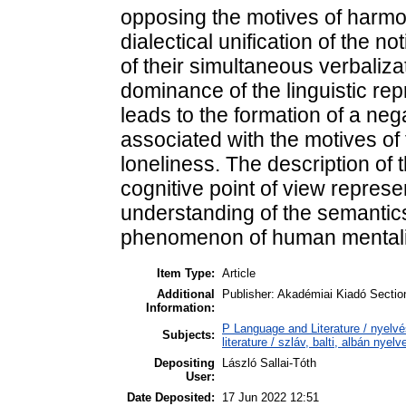
opposing the motives of harmon
dialectical unification of the 
of their simultaneous verbaliz
dominance of the linguistic re
leads to the formation of a neg
associated with the motives of
loneliness. The description of 
cognitive point of view repres
understanding of the semantics
phenomenon of human mentali
Item Type:
Article
Additional
Publisher: Akadémiai Kiadó Sectio
Information:
P Language and Literature / nyelvé
Subjects:
literature / szláv, balti, albán nyel
Depositing
László Sallai-Tóth
User:
Date Deposited:
17 Jun 2022 12:51