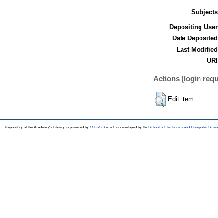
Subjects
Depositing User
Date Deposited
Last Modified
URI
Actions (login requ
Edit Item
Repository of the Academy's Library is powered by
EPrints 3
which is developed by the
School of Electronics and Computer Scien