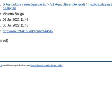
S Agriculture / mezőgazdaság > S1 Agriculture (General) / mezőgazdaság á
:
/ Talajtan
:
Violetta Baliga
:
06 Jul 2022 11:46
:
06 Jul 2022 11:46
:
http://real.mtak.hu/id/eprint/144549
ired)
ce
at the University of Southampton.
More information and software credits
.