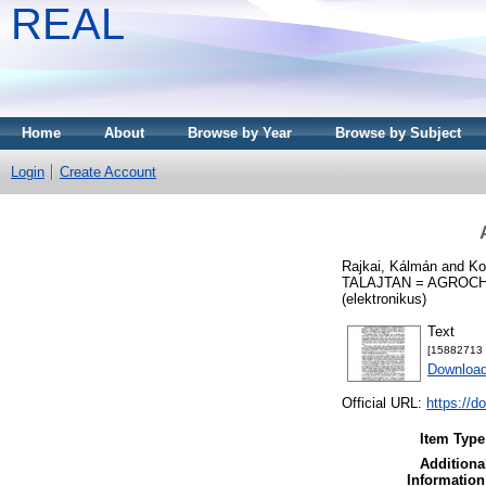
REAL
Home
About
Browse by Year
Browse by Subject
Login
Create Account
Rajkai, Kálmán
and
Ko
TALAJTAN = AGROCHEM
(elektronikus)
Text
[15882713 -
Download
Official URL:
https://d
Item Type
Additiona
Information