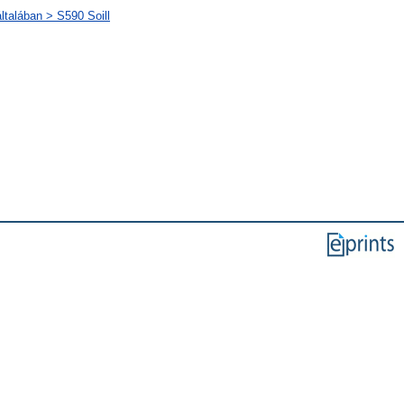
ltalában > S590 Soill