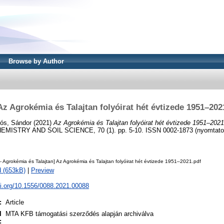
Browse by Author
Az Agrokémia és Talajtan folyóirat hét évtizede 1951–202
ós, Sándor
(2021)
Az Agrokémia és Talajtan folyóirat hét évtizede 1951–2021
ISTRY AND SOIL SCIENCE, 70 (1). pp. 5-10. ISSN 0002-1873 (nyomtatott
 Agrokémia és Talajtan] Az Agrokémia és Talajtan folyóirat hét évtizede 1951–2021.pdf
 (653kB)
|
Preview
oi.org/10.1556/0088.2021.00088
:
Article
l
MTA KFB támogatási szerződés alapján archiválva
: