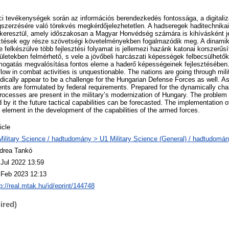
i tevékenységek során az információs berendezkedés fontossága, a digitaliz
szerzésére való törekvés megkérdőjelezhetetlen. A hadseregek haditechnikai
eresztül, amely időszakosan a Magyar Honvédség számára is kihívásként j
sztések egy része szövetségi követelményekben fogalmazódik meg. A dinami
 felkészülve több fejlesztési folyamat is jellemezi hazánk katonai korszerűsít
ületekben felmérhető, s vele a jövőbeli harcászati képességek felbecsülhetők
ogatás megvalósítása fontos eleme a haderő képességeinek fejlesztésében. 
 flow in combat activities is unquestionable. The nations are going through mil
dically appear to be a challenge for the Hungarian Defense Forces as well.
ts are formulated by federal requirements. Prepared for the dynamically cha
rocesses are present in the military’s modernization of Hungary. The proble
d by it the future tactical capabilities can be forecasted. The implementation
 element in the development of the capabilities of the armed forces.
icle
Military Science / hadtudomány > U1 Military Science (General) / hadtudomán
drea Tankó
 Jul 2022 13:59
 Feb 2023 12:13
p://real.mtak.hu/id/eprint/144748
ired)