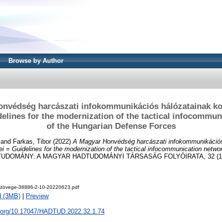
Browse by Author
nvédség harcászati infokommunikációs hálózatainak ko
delines for the modernization of the tactical infocommu
of the Hungarian Defense Forces
and
Farkas, Tibor
(2022)
A Magyar Honvédség harcászati infokommunikációs
vei = Guidelines for the modernization of the tactical infocommunication netwo
UDOMÁNY: A MAGYAR HADTUDOMÁNYI TÁRSASÁG FOLYÓIRATA, 32 (1). 
szövege-38886-2-10-20220623.pdf
d (3MB)
|
Preview
oi.org/10.17047/HADTUD.2022.32.1.74