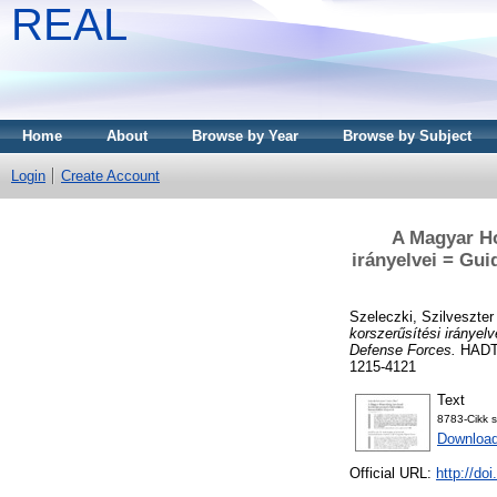
REAL
Home
About
Browse by Year
Browse by Subject
Login
Create Account
A Magyar Ho
irányelvei = Gui
Szeleczki, Szilveszter
korszerűsítési irányel
Defense Forces.
HADT
1215-4121
Text
8783-Cikk 
Downloa
Official URL:
http://d