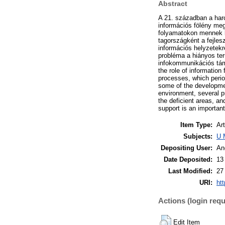
Abstract
A 21. században a harc
információs fölény meg
folyamatokon mennek k
tagországként a fejle
információs helyzetekre
probléma a hiányos ter
infokommunikációs tám
the role of information
processes, which perio
some of the developmen
environment, several p
the deficient areas, an
support is an important
Item Type:
Art
Subjects:
U 
Depositing User:
An
Date Deposited:
13
Last Modified:
27
URI:
htt
Actions (login requ
Edit Item