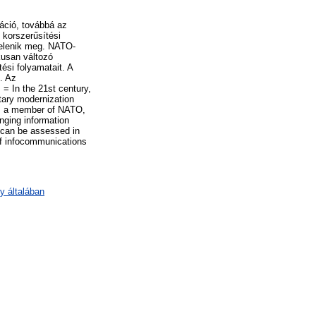
áció, továbbá az
 korszerűsítési
elenik meg. NATO-
kusan változó
ési folyamatait. A
. Az
= In the 21st century,
itary modernization
 As a member of NATO,
nging information
m can be assessed in
 of infocommunications
y általában