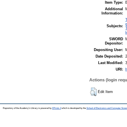
Item Type:
Additional
Information:
Subjects:
t
SWORD
Depositor:
Depositing User:
Date Deposited:
Last Modified:
URI:
h
Actions (login requ
Edit Item
Repository of the Academy's Library is powered by
EPrints 3
which is developed by the
School of Electronics and Computer Scien