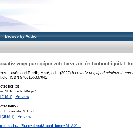
Browse by Author
novatív vegyipari gépészeti tervezés és technológiák I. kö
ros, István
and
Petrik, Máté
, eds. (2022)
Innovatív vegyipari gépészeti terve
skolc. ISBN 9786156387042
ötet borító)
otet_JK_Innovativ_MTA.pdf
d (1MB)
|
Preview
ötet belív)
tet_JK_Innovativ_MTA.pdf
d (36MB)
|
Preview
pac.mtak.hu/F?func=direct&local_base=MTA01...