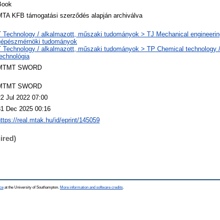
Book
MTA KFB támogatási szerződés alapján archiválva
T Technology / alkalmazott, műszaki tudományok > TJ Mechanical engineerin
gépészmérnöki tudományok
T Technology / alkalmazott, műszaki tudományok > TP Chemical technology /
echnológia
MTMT SWORD
MTMT SWORD
22 Jul 2022 07:00
31 Dec 2025 00:16
ttps://real.mtak.hu/id/eprint/145059
ired)
ce
at the University of Southampton.
More information and software credits
.