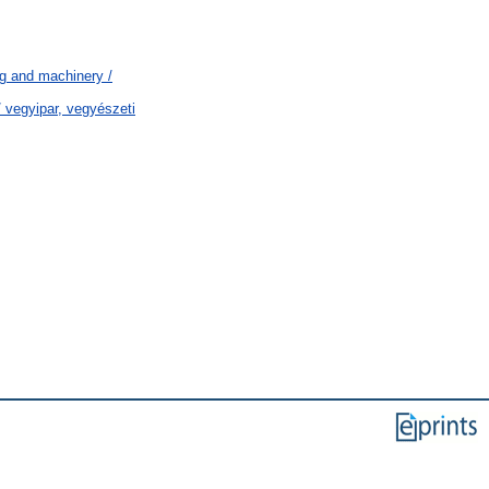
g and machinery /
 vegyipar, vegyészeti