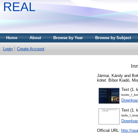
REAL
Home
About
Browse by Year
Browse by Subject
Login
Create Account
In
Jármai, Károly
and
Bok
kötet.
Bíbor Kiadó, Mi
Text (1. k
borito_I_k
Downloa
Text (1. k
beliv_I_ko
Downloa
Official URL:
http://o