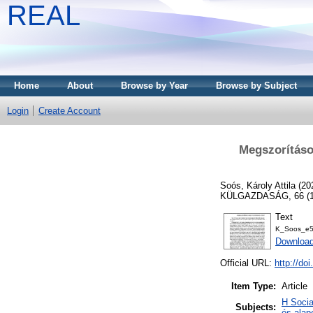
REAL
Home
About
Browse by Year
Browse by Subject
Login
Create Account
Megszorításo
Soós, Károly Attila
(20
KÜLGAZDASÁG, 66 (1-2
Text
K_Soos_e5
Download
Official URL:
http://do
Item Type:
Article
H Socia
Subjects:
és alap