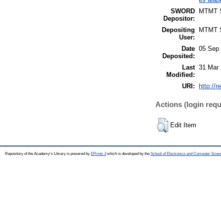
SWORD
MTMT
Depositor:
Depositing
MTMT
User:
Date
05 Sep 
Deposited:
Last
31 Mar 
Modified:
URI:
http://r
Actions (login requ
Edit Item
Repository of the Academy's Library is powered by
EPrints 3
which is developed by the
School of Electronics and Computer Scien