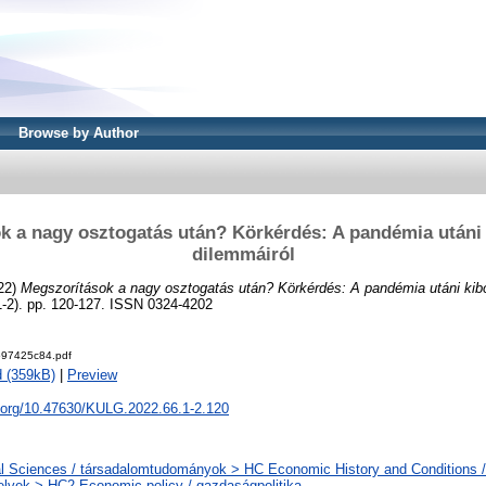
Browse by Author
k a nagy osztogatás után? Körkérdés: A pandémia utáni
dilemmáiról
22)
Megszorítások a nagy osztogatás után? Körkérdés: A pandémia utáni kib
). pp. 120-127. ISSN 0324-4202
97425c84.pdf
 (359kB)
|
Preview
i.org/10.47630/KULG.2022.66.1-2.120
l Sciences / társadalomtudományok > HC Economic History and Conditions /
elvek > HC2 Economic policy / gazdaságpolitika