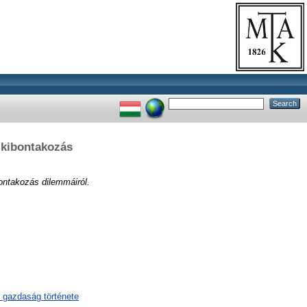
 kibontakozás
ontakozás dilemmáiról.
 gazdaság története