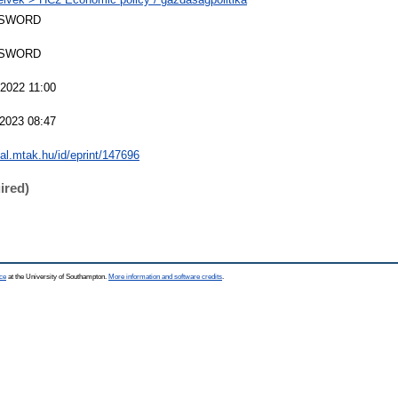
 SWORD
 SWORD
2022 11:00
2023 08:47
eal.mtak.hu/id/eprint/147696
ired)
ce
at the University of Southampton.
More information and software credits
.