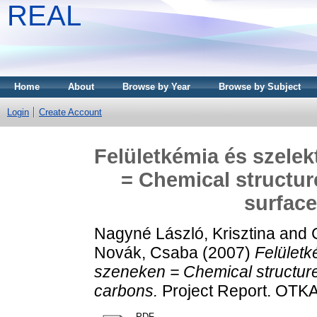
REAL
Home
About
Browse by Year
Browse by Subject
Login
Create Account
Felületkémia és szelek
= Chemical structur
surface
Nagyné László, Krisztina
and
Novák, Csaba
(2007)
Felületk
szeneken = Chemical structure
carbons.
Project Report. OTKA
PDF