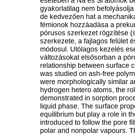
esetében a Na és Si atomok be
gyakorlatilag nem befolyásolja
de kedvezően hat a mechanika
fémionok hozzáadása a prekurzo
pórusos szerkezet rögzítése (sz
szerkezete, a fajlagos felület 
módosul. Utólagos kezelés es
változásokat elsősorban a pó
relationship between surface 
was studied on ash-free polym
were morphologically similar 
hydrogen hetero atoms, the rol
demonstrated in sorption proc
liquid phase. The surface prope
equilibrium but play a role in t
introduced to follow the pore fil
polar and nonpolar vapours. The