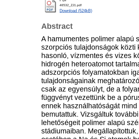
46532_ZJ1.pdf
Download (524kB)
Abstract
A hamumentes polimer alapú sz
szorpciós tulajdonságok közti 
hasonló, vízmentes és vizes k
hidrogén heteroatomot tartalm
adszorpciós folyamatokban igaz
tulajdonságainak meghatározó j
csak az egyensúlyt, de a folya
függvényt vezettünk be a pór
ennek használhatóságát mind 
bemutattuk. Vizsgáltuk további
lehetőségeit polimer alapú sz
stádiumaiban. Megállapítottuk,