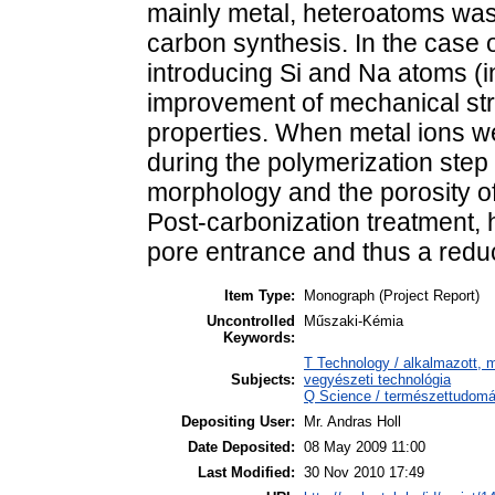
mainly metal, heteroatoms was 
carbon synthesis. In the case o
introducing Si and Na atoms (in
improvement of mechanical stre
properties. When metal ions w
during the polymerization step 
morphology and the porosity of
Post-carbonization treatment, 
pore entrance and thus a reduc
Item Type:
Monograph (Project Report)
Uncontrolled
Műszaki-Kémia
Keywords:
T Technology / alkalmazott, 
Subjects:
vegyészeti technológia
Q Science / természettudomá
Depositing User:
Mr. Andras Holl
Date Deposited:
08 May 2009 11:00
Last Modified:
30 Nov 2010 17:49