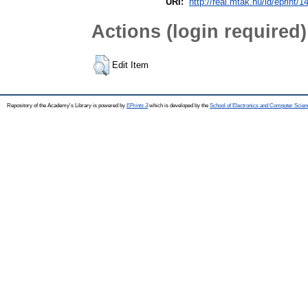
URI:
http://real.mtak.hu/id/eprint/1
Actions (login required)
Edit Item
Repository of the Academy's Library is powered by
EPrints 3
which is developed by the
School of Electronics and Computer Scien