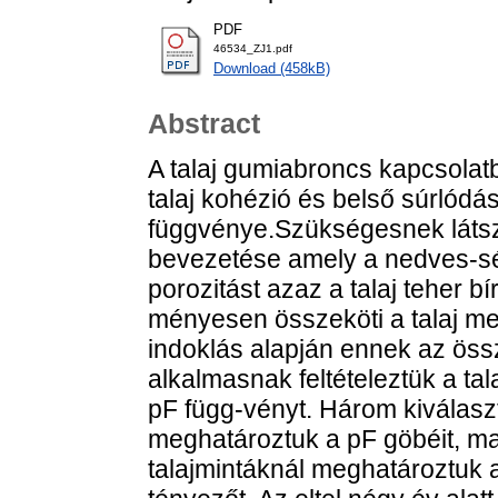
PDF
46534_ZJ1.pdf
Download (458kB)
Abstract
A talaj gumiabroncs kapcsolat
talaj kohézió és belső súrlódá
függvénye.Szükségesnek látszo
bevezetése amely a nedves-sé
porozitást azaz a talaj teher b
ményesen összeköti a talaj mech
indoklás alapján ennek az öss
alkalmasnak feltételeztük a tal
pF függ-vényt. Három kiválaszt
meghatároztuk a pF göbéit, maj
talajmintáknál meghatároztuk a