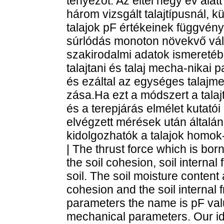
tényezőt. Az eltel négy év alat
három vizsgált talajtípusnál, k
talajok pF értékeinek függvény
súrlódás monoton növekvő vál
szakirodalmi adatok ismeretéb
talajtani és talaj mecha-nika
és ezáltal az egységes talajm
zása.Ha ezt a módszert a talaj
és a terepjárás elmélet kutatói
elvégzett mérések után általán
kidolgozhatók a talajok homok
| The thrust force which is born
the soil cohesion, soil internal 
soil. The soil moisture content 
cohesion and the soil internal 
parameters the name is pF valu
mechanical parameters. Our id