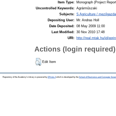
Item Type:
Monograph (Project Report
Uncontrolled Keywords:
Agrárműszaki
Subjects:
S Agriculture / mezőgazda
Depositing User:
Mr. Andras Holl
Date Deposited:
08 May 2009 11:00
Last Modified:
30 Nov 2010 17:48
URI:
http://real.mtak.hu/id/epri
Actions (login required)
Edit Item
Repository of the Academy's Library is powered by
EPrints 3
which is developed by the
School of Electronics and Computer Scien