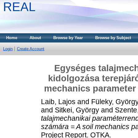
REAL
Home
About
Browse by Year
Browse by Subject
Login
Create Account
Egységes talajmech
kidolgozása terepjár
mechanics parameter s
Laib, Lajos
and
Füleky, Györg
and
Sitkei, György
and
Szente
talajmechanikai paraméterrend
számára = A soil mechanics pa
Project Report. OTKA.