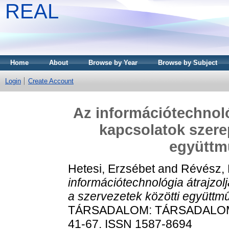
REAL
Home
About
Browse by Year
Browse by Subject
Login
Create Account
Az információtechnoló
kapcsolatok szerep
együtt
Hetesi, Erzsébet
and
Révész, 
információtechnológia átrajzo
a szervezetek közötti együtt
TÁRSADALOM: TÁRSADALOMT
41-67. ISSN 1587-8694