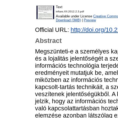
Text
inftars.XII.2012.2.3.pdf
Available under License
Creative Common
Download (3MB)
|
Preview
Official URL:
http://doi.org/10.
Abstract
Megszünteti-e a személyes ka
és a lojalitás jelentőségét a 
információs technológia terje
eredményeit mutatjuk be, amely
miközben az információs techno
kapcsolt-tartás technikáit, a 
veszítenek jelentőségükből. A
jelzik, hogy az információs te
való kapcsolattartásban hoztak 
elemzése azonban látszólag ezz