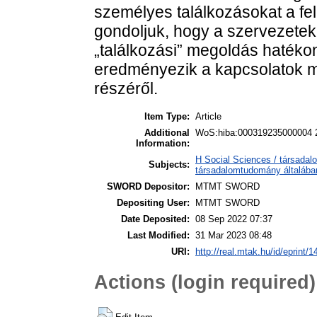
személyes találkozásokat a fel
gondoljuk, hogy a szervezetek
„találkozási” megoldás hatéko
eredményezik a kapcsolatok m
részéről.
Item Type:
Article
Additional
WoS:hiba:000319235000004 2
Information:
H Social Sciences / társadal
Subjects:
társadalomtudomány általába
SWORD Depositor:
MTMT SWORD
Depositing User:
MTMT SWORD
Date Deposited:
08 Sep 2022 07:37
Last Modified:
31 Mar 2023 08:48
URI:
http://real.mtak.hu/id/eprint/
Actions (login required)