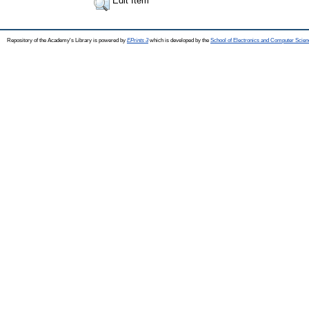
Edit Item
Repository of the Academy's Library is powered by
EPrints 3
which is developed by the
School of Electronics and Computer Scien