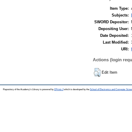
Item Type:
Subjects:
SWORD Depositor:
Depositing User:
Date Deposited:
Last Modified:
URI:
Actions (login requ
Edit Item
Repository of the Academy's Library is powered by
EPrints 3
which is developed by the
School of Electronics and Computer Scien