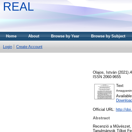
REAL
Home
About
Browse by Year
Browse by Subject
Login
Create Account
Olajos, István
(2021)
A
ISSN 2060-9655
Text
Amagyarsin
Availabl
Download
Official URL:
http://do
Abstract
Recenzió a Művészet, v
Tanulmányok Tőkei Fer