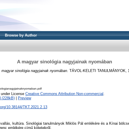
Browse by Author
A magyar sinológia nagyjainak nyomában
 magyar sinológia nagyjainak nyomában.
TÁVOL-KELETI TANULMÁNYOK, 13 (
ologianagyjainaknyomaban.pdf
e under License
Creative Commons Attribution Non-commercial
.
 (228kB)
|
Preview
i.org/10.38144/TKT.2021.2.13
allás, kultúra. Sinológiai tanulmányok Miklós Pál emlékére és a Kínai bölcs
enc emlékére című kötetekről.