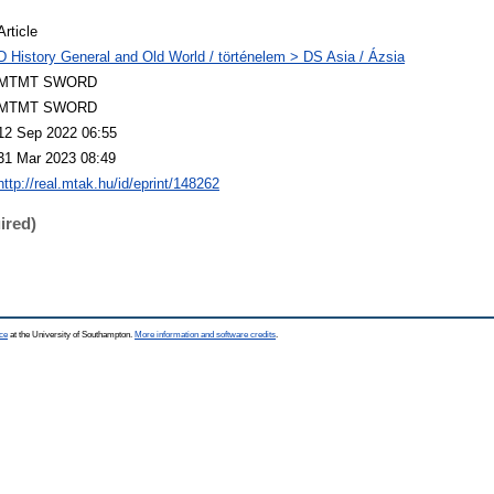
Article
D History General and Old World / történelem > DS Asia / Ázsia
MTMT SWORD
MTMT SWORD
12 Sep 2022 06:55
31 Mar 2023 08:49
http://real.mtak.hu/id/eprint/148262
ired)
ce
at the University of Southampton.
More information and software credits
.