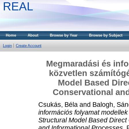
REAL
Home
About
Browse by Year
Browse by Subject
Login
Create Account
Megmaradási és info
közvetlen számítógé
Model Based Dire
Conservational and
Csukás, Béla
and
Balogh, Sán
információs folyamat modellek
Structural Model Based Direc
and Informational Processes.
P