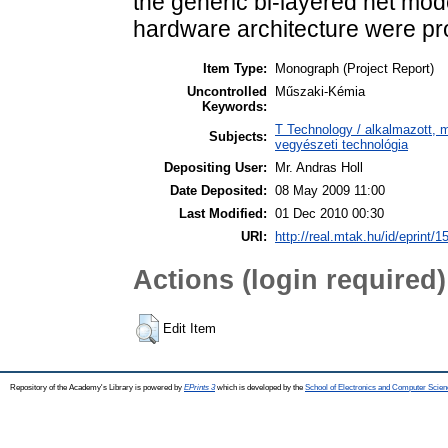
the generic bi-layered net mode
hardware architecture were p
Item Type:
Monograph (Project Report)
Uncontrolled
Műszaki-Kémia
Keywords:
T Technology / alkalmazott, 
Subjects:
vegyészeti technológia
Depositing User:
Mr. Andras Holl
Date Deposited:
08 May 2009 11:00
Last Modified:
01 Dec 2010 00:30
URI:
http://real.mtak.hu/id/eprint/1
Actions (login required)
Edit Item
Repository of the Academy's Library is powered by
EPrints 3
which is developed by the
School of Electronics and Computer Scien