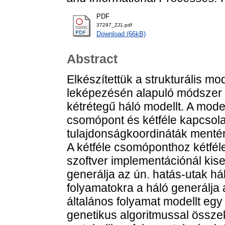
PDF
37297_ZJ1.pdf
Download (66kB)
Abstract
Elkészítettük a strukturális m
leképezésén alapuló módszer fo
kétrétegű háló modellt. A modell
csomópont és kétféle kapcsolat
tulajdonságkoordináták mentén 
A kétféle csomóponthoz kétféle
szoftver implementációnál kis
generálja az ún. hatás-utak há
folyamatokra a háló generálja 
általános folyamat modellt egy
genetikus algoritmussal össze