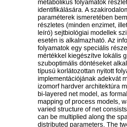
metabolikus folyamatok részle
identifikálására. A szakirodalo
paraméterek ismeretében bemut
részletes (minden enzimet, ill
leíró) sejtbiológiai modellek s
esetén is alkalmazható. Az in
folyamatok egy speciális része
mértékkel kiegészítve lokális 
szuboptimális döntéseket alk
típusú korlátozottan nyitott fo
implementációjának adekvát me
izomorf hardver architektúra m
bi-layered net model, as formal
mapping of process models, wa
varied structure of net consist
can be multiplied along the spa
distributed parameters. The t