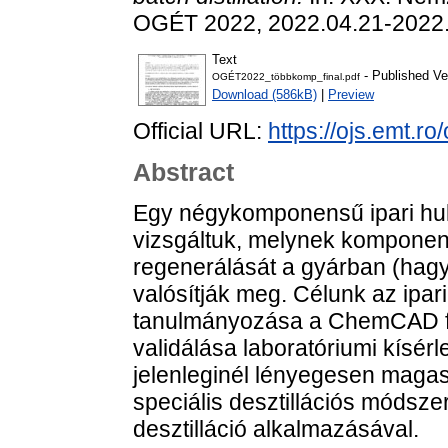
OGÉT 2022, 2022.04.21-2022.
Text
- Published Ve
OGÉT2022_többkomp_final.pdf
Download (586kB)
|
Preview
Official URL:
https://ojs.emt.ro
Abstract
Egy négykomponensű ipari hul
vizsgáltuk, melynek komponen
regenerálását a gyárban (hag
valósítják meg. Célunk az ipar
tanulmányozása a ChemCAD foly
validálása laboratóriumi kísérle
jelenleginél lényegesen magas
speciális desztillációs módsz
desztilláció alkalmazásával.