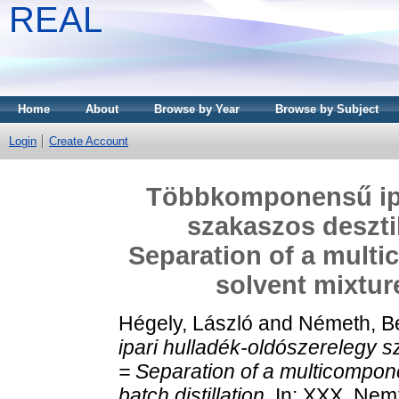
REAL
Home
About
Browse by Year
Browse by Subject
Login
Create Account
Többkomponensű ipa
szakaszos desztil
Separation of a multi
solvent mixture
Hégely, László
and
Németh, B
ipari hulladék-oldószerelegy s
= Separation of a multicompone
batch distillation.
In: XXX. Nemz