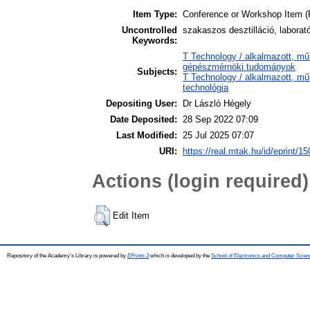
Item Type:
Conference or Workshop Item (
Uncontrolled
szakaszos desztilláció, laborat
Keywords:
T Technology / alkalmazott, m
gépészmérnöki tudományok
Subjects:
T Technology / alkalmazott, m
technológia
Depositing User:
Dr László Hégely
Date Deposited:
28 Sep 2022 07:09
Last Modified:
25 Jul 2025 07:07
URI:
https://real.mtak.hu/id/eprint/1
Actions (login required)
Edit Item
Repository of the Academy's Library is powered by
EPrints 3
which is developed by the
School of Electronics and Computer Scien