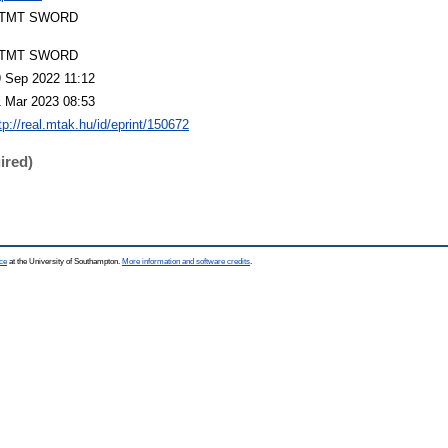
TMT SWORD
TMT SWORD
 Sep 2022 11:12
 Mar 2023 08:53
tp://real.mtak.hu/id/eprint/150672
ired)
ce
at the University of Southampton.
More information and software credits
.