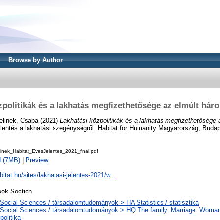
Browse by Author
zpolitikák és a lakhatás megfizethetősége az elmúlt hár
elinek, Csaba
(2021)
Lakhatási közpolitikák és a lakhatás megfizethetősége 
lentés a lakhatási szegénységről. Habitat for Humanity Magyarország, Budap
linek_Habitat_EvesJelentes_2021_final.pdf
d (7MB)
|
Preview
bitat.hu/sites/lakhatasi-jelentes-2021/w...
ok Section
Social Sciences / társadalomtudományok > HA Statistics / statisztika
Social Sciences / társadalomtudományok > HQ The family. Marriage. Woman
politika