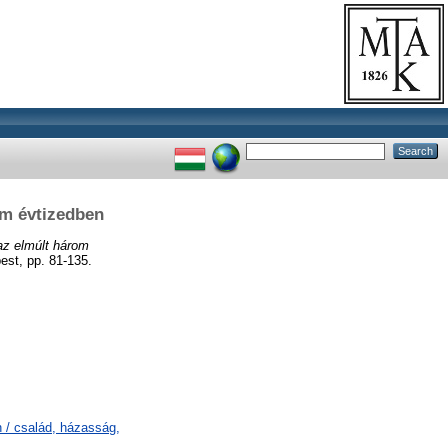
om évtizedben
az elmúlt három
est, pp. 81-135.
 / család, házasság,