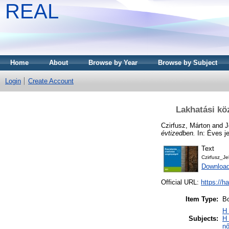
REAL
Home
About
Browse by Year
Browse by Subject
Login
Create Account
Lakhatási kö
Czirfusz, Márton
and
J
évtizedben.
In: Éves je
Text
Czirfusz_Je
Downloa
Official URL:
https://ha
Item Type:
Bo
H 
Subjects:
H 
nő