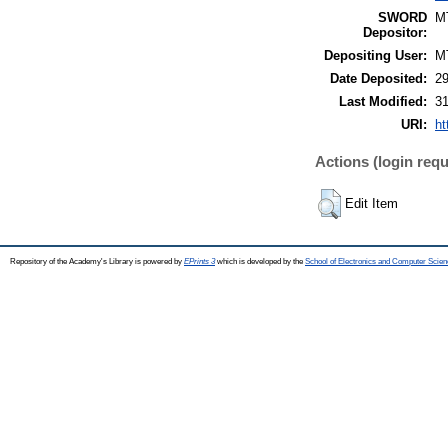
SWORD
M
Depositor:
Depositing User:
M
Date Deposited:
29
Last Modified:
31
URI:
ht
Actions (login requ
Edit Item
Repository of the Academy's Library is powered by
EPrints 3
which is developed by the
School of Electronics and Computer Scien