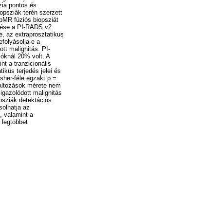
zia pontos és
psziák terén szerzett
pMR fúziós biopsziát
elése a PI-RADS v2
e, az extraprosztatikus
folyásolja-e a
tt malignitás. PI-
ióknál 20% volt. A
nt a tranzicionális
tikus terjedés jelei és
sher-féle egzakt p =
lváltozások mérete nem
igazolódott malignitás
opsziák detektációs
solhatja az
, valamint a
 legtöbbet