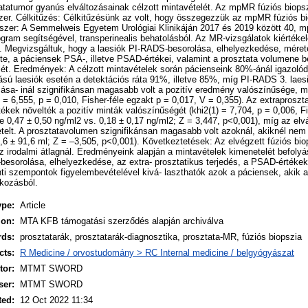
tatatumor gyanús elváltozásainak célzott mintavételét. Az mpMR fúziós biops
er. Célkitűzés: Célkitűzésünk az volt, hogy összegezzük az mpMR fúziós bio
dszer: A Semmelweis Egyetem Urológiai Klinikáján 2017 és 2019 között 40, m
gram segítségével, transperinealis behatolásból. Az MR-vizsgálatok kiérték
nt. Megvizsgáltuk, hogy a laesiók PI-RADS-besorolása, elhelyezkedése, méret
éte, a páciensek PSA-, illetve PSAD-értékei, valamint a prosztata volumene be
ét. Eredmények: A célzott mintavételek során pácienseink 80%-ánál igazolódo
sú laesiók esetén a detektációs ráta 91%, illetve 85%, míg PI-RADS 3. laes
ozása- inál szignifikánsan magasabb volt a pozitív eredmény valószínűsége, mi
) = 6,555, p = 0,010, Fisher-féle egzakt p = 0,017, V = 0,355). Az extraproszta
ek növelték a pozitív minták valószínűségét (khi2(1) = 7,704, p = 0,006, Fi
tve 0,47 ± 0,50 ng/ml2 vs. 0,18 ± 0,17 ng/ml2; Z = 3,447, p<0,001), míg az e
etelt. A prosztatavolumen szignifikánsan magasabb volt azoknál, akiknél nem 
9,6 ± 91,6 ml; Z = –3,505, p<0,001). Következtetések: Az elvégzett fúziós bi
z irodalmi átlagnál. Eredményeink alapján a mintavételek kimenetelét befolyá
esorolása, elhelyezkedése, az extra- prosztatikus terjedés, a PSAD-értékek
enti szempontok figyelembevételével kivá- laszthatók azok a páciensek, akik a
tkozásból.
ype:
Article
ion:
MTA KFB támogatási szerződés alapján archiválva
rds:
prosztatarák, prosztatarák-diagnosztika, prosztata-MR, fúziós biopszia
cts:
R Medicine / orvostudomány > RC Internal medicine / belgyógyászat
or:
MTMT SWORD
ser:
MTMT SWORD
ted:
12 Oct 2022 11:34