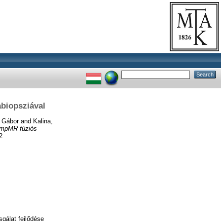
abiopsziával
 Gábor
and
Kalina,
z mpMR fúziós
2
gálat fejlődése