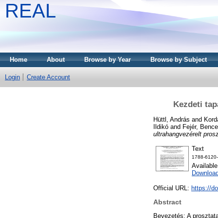
REAL
Home
About
Browse by Year
Browse by Subject
Login
Create Account
Kezdeti tap
Hüttl, András
and
Kord
Ildikó
and
Fejér, Bence
ultrahangvezérelt pros
Text
1788-6120-a
Availabl
Download
Official URL:
https://d
Abstract
Bevezetés: A prosztata