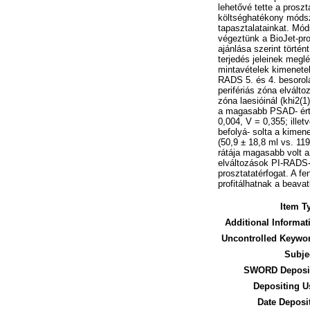
lehetővé tette a prosz
költséghatékony módsz
tapasztalatainkat. Mó
végeztünk a BioJet-pro
ajánlása szerint törté
terjedés jeleinek megl
mintavételek kimenetel
RADS 5. és 4. besorolá
perifériás zóna elvált
zóna laesióinál (khi2(1
a magasabb PSAD- érték
0,004, V = 0,355; ille
befolyá- solta a kimen
(50,9 ± 18,8 ml vs. 11
rátája magasabb volt a
elváltozások PI-RADS-b
prosztatatérfogat. A f
profitálhatnak a beava
Item T
Additional Informat
Uncontrolled Keywo
Subje
SWORD Deposit
Depositing U
Date Deposi