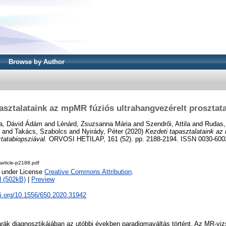
Browse by Author
asztalataink az mpMR fúziós ultrahangvezérelt prosztat
a, Dávid Ádám
and
Lénárd, Zsuzsanna Mária
and
Szendrői, Attila
and
Rudas,
and
Takács, Szabolcs
and
Nyirády, Péter
(2020)
Kezdeti tapasztalataink a
ztatabiopsziával.
ORVOSI HETILAP, 161 (52). pp. 2188-2194. ISSN 0030-600
rticle-p2188.pdf
e under License
Creative Commons Attribution
.
 (502kB)
|
Preview
oi.org/10.1556/650.2020.31942
rák diagnosztikájában az utóbbi években paradigmaváltás történt. Az MR-vizs