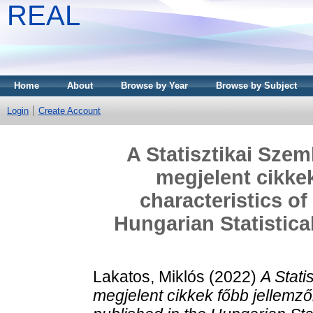
REAL
Home
About
Browse by Year
Browse by Subject
Login
Create Account
A Statisztikai Szem
megjelent cikkek
characteristics of
Hungarian Statistic
Lakatos, Miklós
(2022)
A Stati
megjelent cikkek főbb jellemzői