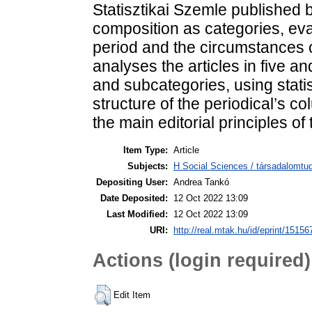
Statisztikai Szemle published
composition as categories, eva
period and the circumstances o
analyses the articles in five 
and subcategories, using stati
structure of the periodical’s co
the main editorial principles of 
Item Type:
Article
Subjects:
H Social Sciences / társadalomtud
Depositing User:
Andrea Tankó
Date Deposited:
12 Oct 2022 13:09
Last Modified:
12 Oct 2022 13:09
URI:
http://real.mtak.hu/id/eprint/15156
Actions (login required)
Edit Item