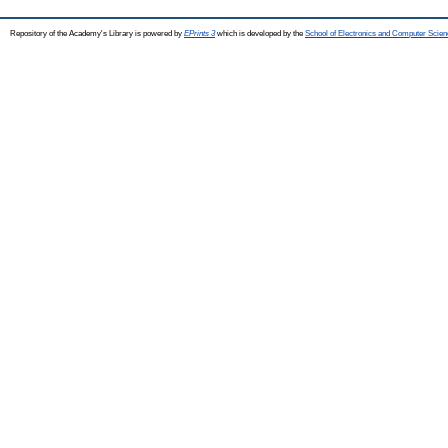
Repository of the Academy's Library is powered by
EPrints 3
which is developed by the
School of Electronics and Computer Scien