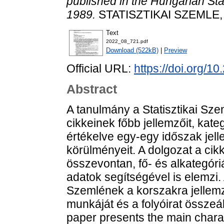
published in the Hungarian St
1989.
STATISZTIKAI SZEMLE, 1
Text
2022_08_721.pdf
Download (522kB)
|
Preview
Official URL:
https://doi.org/1
Abstract
A tanulmány a Statisztikai Sz
cikkeinek főbb jellemzőit, kate
értékelve egy-egy időszak jell
körülményeit. A dolgozat a cikk
összevontan, fő- és alkategóriá
adatok segítségével is elemzi. 
Szemlének a korszakra jellemz
munkáját és a folyóirat összeál
paper presents the main charact