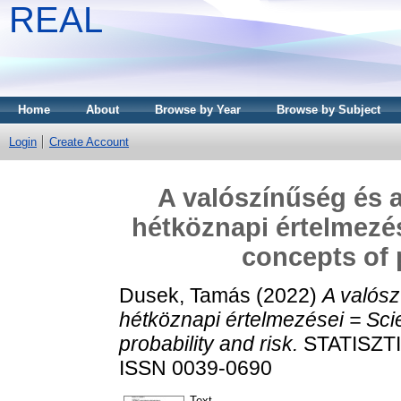
REAL
Home
About
Browse by Year
Browse by Subject
Login
Create Account
A valószínűség és 
hétköznapi értelmezé
concepts of 
Dusek, Tamás
(2022)
A valós
hétköznapi értelmezései = Sci
probability and risk.
STATISZTIK
ISSN 0039-0690
Text