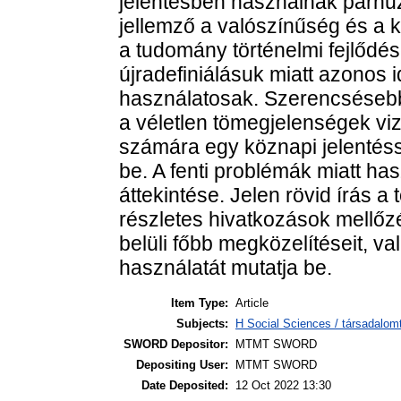
jelentésben használnak párhu
jellemző a valószínűség és a 
a tudomány történelmi fejlődése
újradefiniálásuk miatt azonos 
használatosak. Szerencsésebb 
a véletlen tömegjelenségek viz
számára egy köznapi jelentéss
be. A fenti problémák miatt ha
áttekintése. Jelen rövid írás a 
részletes hivatkozások mellő
belüli főbb megközelítéseit, v
használatát mutatja be.
Item Type:
Article
Subjects:
H Social Sciences / társadalom
SWORD Depositor:
MTMT SWORD
Depositing User:
MTMT SWORD
Date Deposited:
12 Oct 2022 13:30