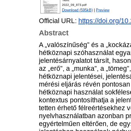
2022_09_873.pdf
Download (595kB)
|
Preview
Official URL:
https://doi.org/
Abstract
A „valószínűség” és a „kockáz
hétköznapi szóhasználat egyar
jelentésárnyalatot társít, has
az „erő”, a „munka”, a „tömeg”
hétköznapi jelentései, jelentésá
mérési eljárás révén pontosan d
hétköznapi használat sokféles
kontextus pontosíthatja a jele
tetten érhető félreértésekhez
nyelvhasználatban azonban pr
egyértelműen eltérően, de egy