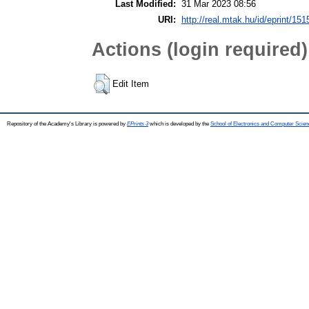
Last Modified:
31 Mar 2023 08:56
URI:
http://real.mtak.hu/id/eprint/15
Actions (login required)
Edit Item
Repository of the Academy's Library is powered by
EPrints 3
which is developed by the
School of Electronics and Computer Scien