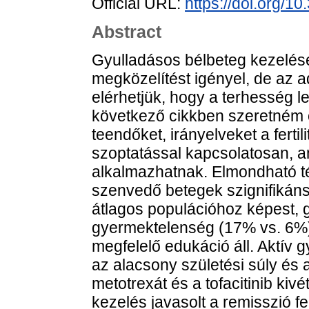
Official URL:
https://doi.org/
Abstract
Gyulladásos bélbeteg kezelése
megközelítést igényel, de az 
elérhetjük, hogy a terhesség l
következő cikkben szeretném ö
teendőket, irányelveket a fertil
szoptatással kapcsolatosan, 
alkalmazhatnak. Elmondható t
szenvedő betegek szignifikán
átlagos populációhoz képest, g
gyermektelenség (17% vs. 6%)
megfelelő edukáció áll. Aktív 
az alacsony születési súly és a
metotrexát és a tofacitinib ki
kezelés javasolt a remisszió fe