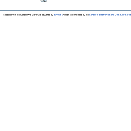
Repository of the Academy's Library is powered by
EPrints 3
which is developed by the
School of Electronics and Computer Scien