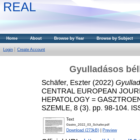
REAL
Home
About
Browse by Year
Browse by Subject
Login
Create Account
Gyulladásos bél
Schäfer, Eszter
(2022)
Gyullad
CENTRAL EUROPEAN JOUR
HEPATOLOGY = GASZTROEN
SZEMLE, 8 (3). pp. 98-104. I
Text
Gastro_2022_03_Schafer.pdf
Download (273kB)
|
Preview