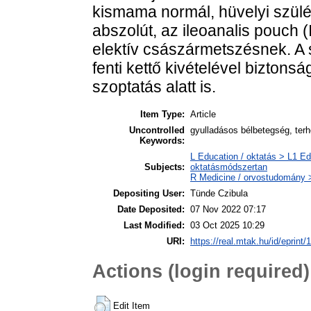
kismama normál, hüvelyi szülés
abszolút, az ileoanalis pouch (I
elektív császármetszésnek. A s
fenti kettő kivételével bizton
szoptatás alatt is.
Item Type:
Article
Uncontrolled
gyulladásos bélbetegség, terh
Keywords:
L Education / oktatás > L1 Ed
Subjects:
oktatásmódszertan
R Medicine / orvostudomány >
Depositing User:
Tünde Czibula
Date Deposited:
07 Nov 2022 07:17
Last Modified:
03 Oct 2025 10:29
URI:
https://real.mtak.hu/id/eprint
Actions (login required)
Edit Item