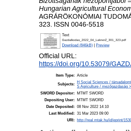
Bizottságának nézőpontjából =
Hungarian Agricultural Econo
AGRÁRÖKONÓMIAI TUDOMÁNYO
323. ISSN 0046-5518
Text
Gazdalkodas_2022_04_LaknerZ_301_323.pdf
Download (846kB)
|
Preview
Official URL:
https://doi.org/10.53079/GAZ
Item Type:
Article
H Social Sciences / társadal
Subjects:
S Agriculture / mezőgazdaság >
SWORD Depositor:
MTMT SWORD
Depositing User:
MTMT SWORD
Date Deposited:
08 Nov 2022 14:10
Last Modified:
31 Mar 2023 09:00
URI:
http://real.mtak.hu/id/eprint/15