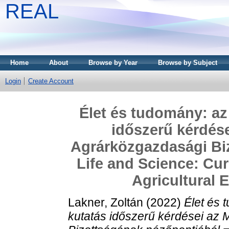
REAL
Home
About
Browse by Year
Browse by Subject
Login
Create Account
Élet és tudomány: az
időszerű kérdése
Agrárközgazdasági Bi
Life and Science: Cu
Agricultural
Lakner, Zoltán
(2022)
Élet és
kutatás időszerű kérdései az 