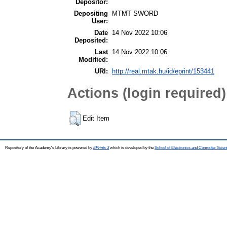
Depositor:
Depositing
MTMT SWORD
User:
Date
14 Nov 2022 10:06
Deposited:
Last
14 Nov 2022 10:06
Modified:
URI:
http://real.mtak.hu/id/eprint/153441
Actions (login required)
Edit Item
Repository of the Academy's Library is powered by
EPrints 3
which is developed by the
School of Electronics and Computer Scien