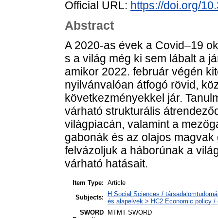
Official URL:
https://doi.org/1
Abstract
A 2020-as évek a Covid–19 oko
s a világ még ki sem lábalt a 
amikor 2022. február végén ki
nyilvánvalóan átfogó rövid, k
következményekkel jár. Tanulm
várható strukturális átrendező
világpiacán, valamint a mező
gabonák és az olajos magvak g
felvázoljuk a háborúnak a vil
várható hatásait.
Item Type:
Article
H Social Sciences / társadalomtudomá
Subjects:
és alapelvek > HC2 Economic policy / 
SWORD
MTMT SWORD