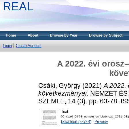
REAL
Home
About
Browse by Year
Browse by Subject
Login
Create Account
A 2022. évi orosz
köve
Csáki, György
(2021)
A 2022.
következményei.
NEMZET ÉS 
SZEMLE, 14 (3). pp. 63-78. I
Text
05_csaki_63-78_nemzet_es_biztonsag_2021_03.
Download (237kB)
|
Preview