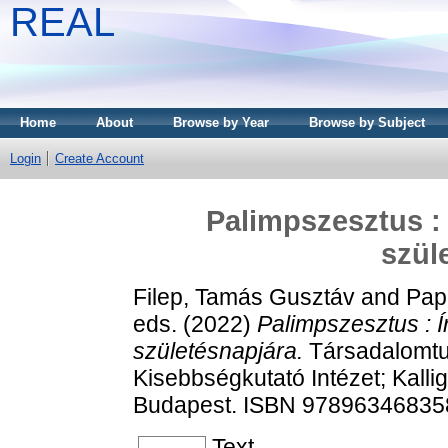
REAL
Home
About
Browse by Year
Browse by Subject
Login
Create Account
Palimpszesztus : 
szül
Filep, Tamás Gusztáv
and
Papp
eds. (2022)
Palimpszesztus : 
születésnapjára.
Társadalomtu
Kisebbségkutató Intézet; Kalli
Budapest. ISBN 97896346835
Text