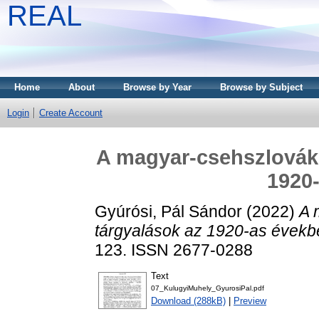
REAL
Home
About
Browse by Year
Browse by Subject
Login
Create Account
A magyar-csehszlovák 
1920
Gyúrósi, Pál Sándor
(2022)
A 
tárgyalások az 1920-as évekb
123. ISSN 2677-0288
Text
07_KulugyiMuhely_GyurosiPal.pdf
Download (288kB)
|
Preview