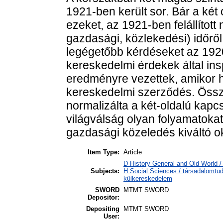
1921-ben került sor. Bár a két
ezeket, az 1921-ben felállított 
gazdasági, közlekedési) időről 
legégetőbb kérdéseket az 192
kereskedelmi érdekek által ins
eredményre vezettek, amikor ha
kereskedelmi szerződés. Ös
normalizálta a két-oldalú kap
világválság olyan folyamatokat 
gazdasági közeledés kiváltó ok
Item Type:
Article
D History General and Old World 
Subjects:
H Social Sciences / társadalomt
külkereskedelem
SWORD
MTMT SWORD
Depositor:
Depositing
MTMT SWORD
User: