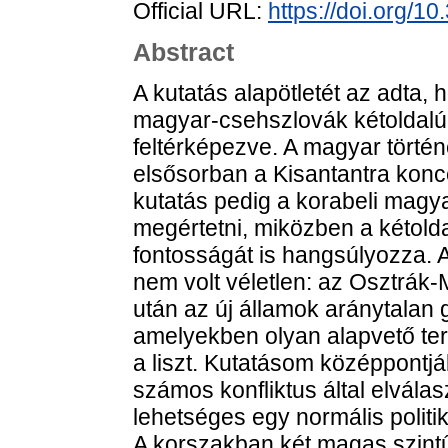
Official URL:
https://doi.org/1
Abstract
A kutatás alapötletét az adta, 
magyar-csehszlovák kétoldalú
feltérképezve. A magyar történet
elsősorban a Kisantantra konce
kutatás pedig a korabeli magya
megértetni, miközben a kétold
fontosságát is hangsúlyozza. 
nem volt véletlen: az Osztrá
után az új államok aránytalan 
amelyekben olyan alapvető ter
a liszt. Kutatásom középpontjá
számos konfliktus által elvála
lehetséges egy normális politi
A korszakban két magas szintű p