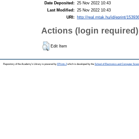
Date Deposited:
25 Nov 2022 10:43
Last Modified:
25 Nov 2022 10:43
URI:
http://real.mtak.hu/id/eprint/15393
Actions (login required)
Edit Item
Repository of the Academy's Library is powered by
EPrints 3
which is developed by the
School of Electronics and Computer Scien