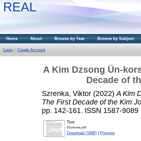
REAL
Home
About
Browse by Year
Browse by Subject
Login
Create Account
A Kim Dzsong Ün-korsz
Decade of t
Szrenka, Viktor
(2022)
A Kim D
The First Decade of the Kim J
pp. 142-161. ISSN 1587-9089
Text
6Szrenka.pdf
Download (1MB)
|
Preview