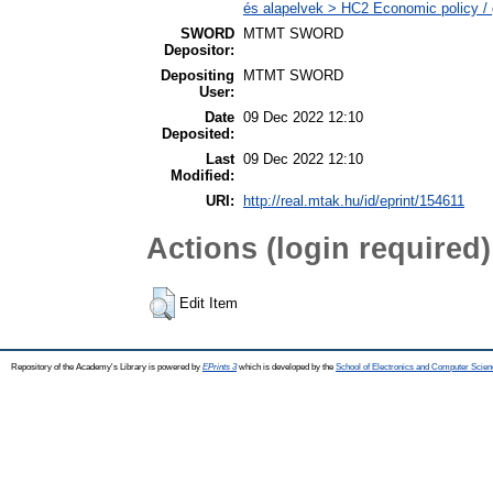
és alapelvek > HC2 Economic policy / 
SWORD
MTMT SWORD
Depositor:
Depositing
MTMT SWORD
User:
Date
09 Dec 2022 12:10
Deposited:
Last
09 Dec 2022 12:10
Modified:
URI:
http://real.mtak.hu/id/eprint/154611
Actions (login required)
Edit Item
Repository of the Academy's Library is powered by
EPrints 3
which is developed by the
School of Electronics and Computer Scien