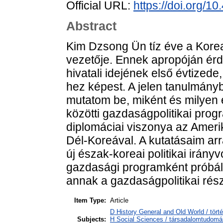
Official URL:
https://doi.org/
Abstract
Kim Dzsong Ün tíz éve a Kore
vezetője. Ennek apropóján érd
hivatali idejének első évtized
hez képest. A jelen tanulmányb
mutatom be, miként és milyen
közötti gazdaságpolitikai progr
diplomáciai viszonya az Ameri
Dél-Koreával. A kutatásaim ar
új észak-koreai politikai irány
gazdasági programként próbáltá
annak a gazdaságpolitikai rés
Item Type:
Article
D History General and Old World / tört
Subjects:
H Social Sciences / társadalomtudomá