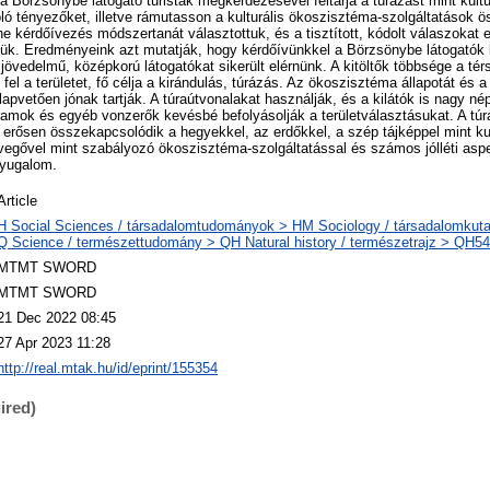
 a Börzsönybe látogató turisták megkérdezésével feltárja a túrázást mint kult
oló tényezőket, illetve rámutasson a kulturális ökoszisztéma-szolgáltatások ö
e kérdőívezés módszertanát választottuk, és a tisztított, kódolt válaszokat e
tük. Eredményeink azt mutatják, hogy kérdőívünkkel a Börzsönybe látogatók
 jövedelmű, középkorú látogatókat sikerült elérnünk. A kitöltők többsége a tér
fel a területet, fő célja a kirándulás, túrázás. Az ökoszisztéma állapotát és a 
apvetően jónak tartják. A túraútvonalakat használják, és a kilátók is nagy n
ramok és egyéb vonzerők kevésbé befolyásolják a területválasztásukat. A tú
erősen összekapcsolódik a hegyekkel, az erdőkkel, a szép tájképpel mint ku
levegővel mint szabályozó ökoszisztéma-szolgáltatással és számos jólléti asp
nyugalom.
Article
H Social Sciences / társadalomtudományok > HM Sociology / társadalomkut
Q Science / természettudomány > QH Natural history / természetrajz > QH54
MTMT SWORD
MTMT SWORD
21 Dec 2022 08:45
27 Apr 2023 11:28
http://real.mtak.hu/id/eprint/155354
ired)