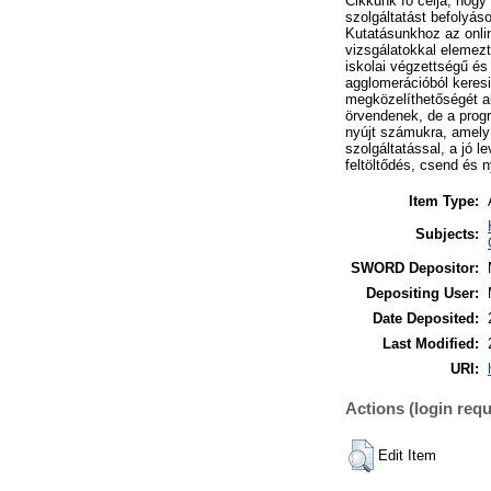
Cikkünk fő célja, hogy
szolgáltatást befolyás
Kutatásunkhoz az onlin
vizsgálatokkal elemez
iskolai végzettségű és
agglomerációból keresi 
megközelíthetőségét al
örvendenek, de a prog
nyújt számukra, amely 
szolgáltatással, a jó 
feltöltődés, csend és 
Item Type:
Subjects:
SWORD Depositor:
Depositing User:
Date Deposited:
Last Modified:
URI:
Actions (login requ
Edit Item