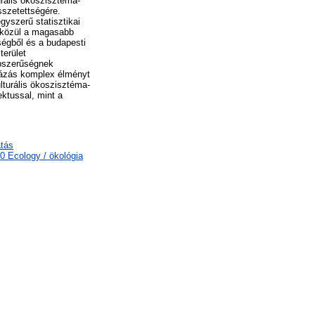
urális ökoszisztéma-
sszetettségére.
gyszerű statisztikai
 közül a magasabb
ségből és a budapesti
terület
épszerűségnek
rázás komplex élményt
lturális ökoszisztéma-
ektussal, mint a
atás
0 Ecology / ökológia