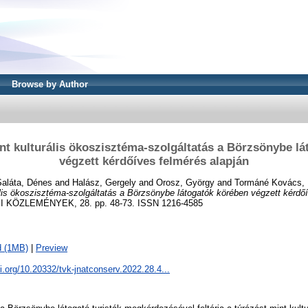
Browse by Author
nt kulturális ökoszisztéma-szolgáltatás a Börzsönybe l
végzett kérdőíves felmérés alapján
Saláta, Dénes
and
Halász, Gergely
and
Orosz, György
and
Tormáné Kovács, 
ális ökoszisztéma-szolgáltatás a Börzsönybe látogatók körében végzett kérdőí
ÖZLEMÉNYEK, 28. pp. 48-73. ISSN 1216-4585
d (1MB)
|
Preview
oi.org/10.20332/tvk-jnatconserv.2022.28.4...