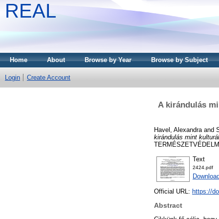
REAL
Home
About
Browse by Year
Browse by Subject
Login
Create Account
A kirándulás mi
Havel, Alexandra
and
kirándulás mint kultur
TERMÉSZETVÉDELMI K
Text
2424.pdf
Downloa
Official URL:
https://d
Abstract