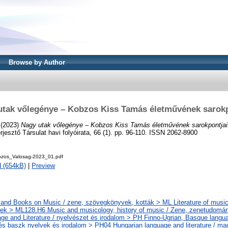
Browse by Author
utak vőlegénye – Kobzos Kiss Tamás életművének sarokp
(2023)
Nagy utak vőlegénye – Kobzos Kiss Tamás életművének sarokpontjai
esztő Társulat havi folyóirata, 66 (1). pp. 96-110. ISSN 2062-8900
zos_Valosag-2023_01.pdf
 (654kB)
|
Preview
and Books on Music / zene, szövegkönyvek, kották > ML Literature of music
k > ML128.H6 Music and musicology, history of music / Zene, zenetudomán
ge and Literature / nyelvészet és irodalom > PH Finno-Ugrian, Basque languag
 és baszk nyelvek és irodalom > PH04 Hungarian language and literature / ma