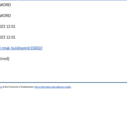
SWORD
SWORD
023 12:01
023 12:01
al.mtak.hu/id/eprint/156910
ired)
ce
at the University of Southampton.
More information and software credits
.