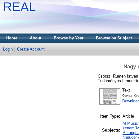
REAL
Home
About
Browse by Year
Browse by Subject
Login
Create Account
Nagy 
Csörsz, Rumen István
Tudományos Ismeretterj
Text
Csorsz_Kob
Download
Item Type:
Article
M Music 
zeneműve
Subjects:
P Langua
finnugor