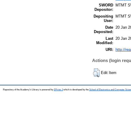
SWORD
MTMT 
Depositor:
Depositing
MTMT 
User:
Date
20 Jan 2
Deposited:
Last
20 Jan 2
Modified:
URI:
http://re
Actions (login requ
Edit Item
Repository of the Academy's Library is powered by
EPrints 3
which is developed by the
School of Electronics and Computer Scien