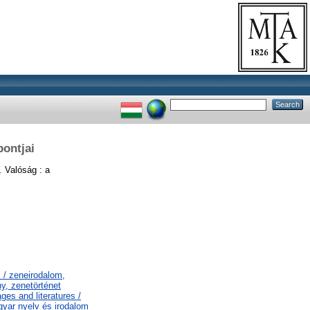
ontjai
.
Valóság : a
 / zeneirodalom,
y, zenetörténet
es and literatures /
gyar nyelv és irodalom