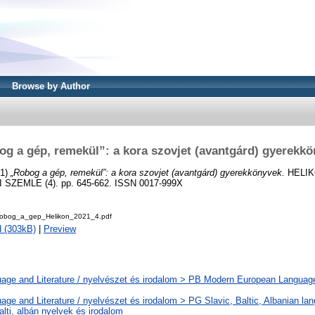
Browse by Author
g a gép, remekül”: a kora szovjet (avantgárd) gyerekk
21)
„Robog a gép, remekül”: a kora szovjet (avantgárd) gyerekkönyvek.
HELIK
ZEMLE (4). pp. 645-662. ISSN 0017-999X
robog_a_gep_Helikon_2021_4.pdf
 (303kB)
|
Preview
age and Literature / nyelvészet és irodalom > PB Modern European Languag
age and Literature / nyelvészet és irodalom > PG Slavic, Baltic, Albanian lang
alti, albán nyelvek és irodalom