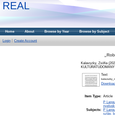
REAL
Home
About
Browse by Year
Browse by Subject
Login
Create Account
„Robo
Kalavszky, Zsófia
(20
KULTÚRATUDOMÁNYI S
Text
kalavszky_
Download
Item Type:
Article
P Langu
nyelvek
Subjects:
P Langu
szláv, b