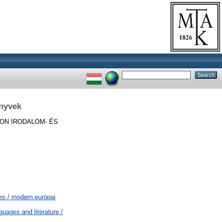
önyvek
ON IRODALOM- ÉS
es / modern európai
uages and literature /