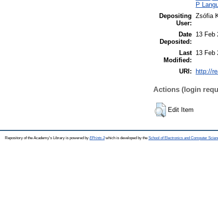
P Langu
Depositing
Zsófia 
User:
Date
13 Feb 
Deposited:
Last
13 Feb 
Modified:
URI:
http://r
Actions (login requ
Edit Item
Repository of the Academy's Library is powered by
EPrints 3
which is developed by the
School of Electronics and Computer Scien