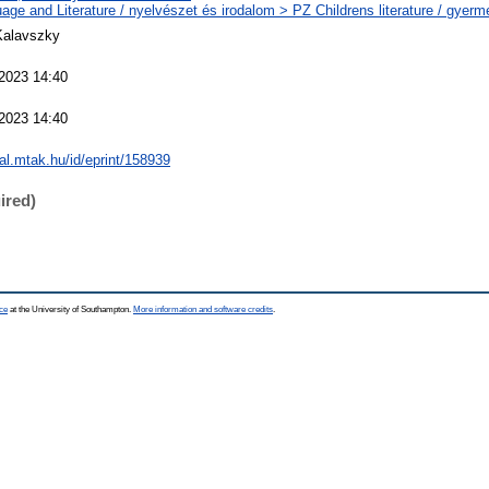
age and Literature / nyelvészet és irodalom > PZ Childrens literature / gyer
Kalavszky
2023 14:40
2023 14:40
eal.mtak.hu/id/eprint/158939
ired)
ce
at the University of Southampton.
More information and software credits
.