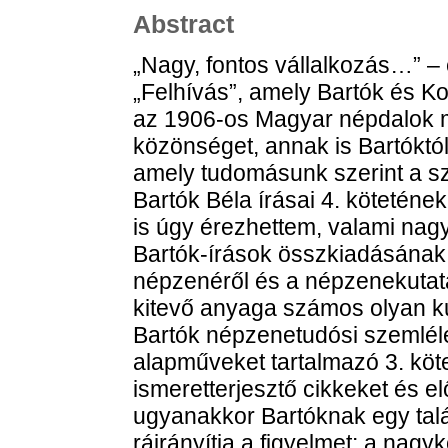
Abstract
„Nagy, fontos vállalkozás…” – 
„Felhívás”, amely Bartók és K
az 1906-os Magyar népdalok me
közönséget, annak is Bartóktó
amely tudomásunk szerint a sz
Bartók Béla írásai 4. kötetén
is úgy érezhettem, valami nagy
Bartók-írások összkiadásának 
népzenéről és a népzenekutatás
kitevő anyaga számos olyan k
Bartók népzenetudósi szemlé
alapműveket tartalmazó 3. köte
ismeretterjesztő cikkeket és e
ugyanakkor Bartóknak egy talá
ráirányítja a figyelmet: a nag