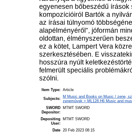
egyenesen bőbeszédű írások s
kompozícióiról Bartók a nyilvá
az írásai túlnyomó többségéne
alapélményéről”, jóformán mi
oldottan, élményszerűen beszél
ez a kötet, Lampert Vera köz
szerkesztésében. E visszateki
hosszúra nyúlt keletkezéstört
felmerült speciális problémák
szólni.
Item Type:
Article
M Music and Books on Music / zene, szö
Subjects:
zeneművek > ML128.H6 Music and musico
SWORD
MTMT SWORD
Depositor:
Depositing
MTMT SWORD
User:
Date
20 Feb 2023 08:15