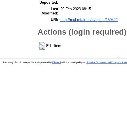
Deposited:
Last
20 Feb 2023 08:15
Modified:
URI:
http://real.mtak.hu/id/eprint/159422
Actions (login required)
Edit Item
Repository of the Academy's Library is powered by
EPrints 3
which is developed by the
School of Electronics and Computer Scien