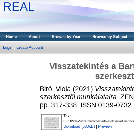
REAL
Home
About
Browse by Year
Browse by Subject
Login
Create Account
Visszatekintés a Bar
szerkeszt
Biró, Viola
(2021)
Visszatekint
szerkesztői munkálataira.
ZEN
pp. 317-338. ISSN 0139-0732
Text
BIROViolaVisszatekintesaBartokBelairasai4.kotete
Download (580kB)
|
Preview