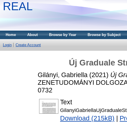
REAL
Home
About
Browse by Year
Browse by Subject
Login
Create Account
Új Graduale St
Gilányi, Gabriella
(2021)
Új Gr
ZENETUDOMÁNYI DOLGOZATOK,
0732
Text
GilanyiGabriellaUjGradualeSt
Download (215kB)
|
Pr