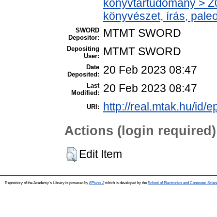
könyvtártudomány > Z0
könyvészet, írás, paleo
SWORD
MTMT SWORD
Depositor:
Depositing
MTMT SWORD
User:
Date
20 Feb 2023 08:47
Deposited:
Last
20 Feb 2023 08:47
Modified:
http://real.mtak.hu/id/
URI:
Actions (login required)
Edit Item
Repository of the Academy's Library is powered by
EPrints 3
which is developed by the
School of Electronics and Computer Scien