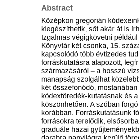
Abstract
Középkori gregorián kódexeink
kiegészíthetik, sőt akár át is 
Izgalmas végigkövetni példáu
Könyvtár két csonka, 15. száz
kapcsolódó több évtizedes tud
forráskutatásra alapozott, legfr
származásáról – a hosszú viz
manapság szolgálhat közelebbi
két összefonódó, mostanában i
kódextöredék-kutatásnak és a 
köszönhetően. A szóban forgó 
korábban. Forráskutatásunk f
forrásokra terelődik, elsősor
graduále hazai gyűjteményekbe
darabra napvilágra kerülő töre