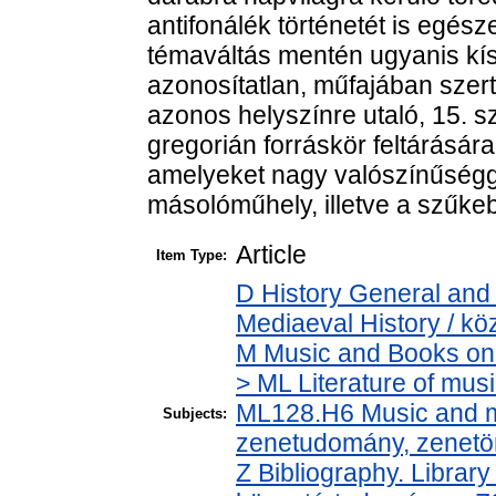
antifonálék történetét is egés
témaváltás mentén ugyanis kís
azonosítatlan, műfajában szer
azonos helyszínre utaló, 15.
gregorián forráskör feltárásár
amelyeket nagy valószínűségge
másolóműhely, illetve a szűke
Article
Item Type:
D History General and 
Mediaeval History / kö
M Music and Books on 
> ML Literature of mus
ML128.H6 Music and mu
Subjects:
zenetudomány, zenetö
Z Bibliography. Librar