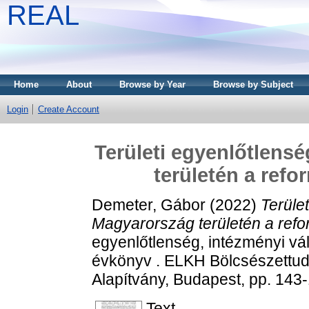
REAL
Home
About
Browse by Year
Browse by Subject
Login
Create Account
Területi egyenlőtlensé
területén a refo
Demeter, Gábor
(2022)
Terüle
Magyarország területén a refo
egyenlőtlenség, intézményi vá
évkönyv . ELKH Bölcsészettud
Alapítvány, Budapest, pp. 14
Text