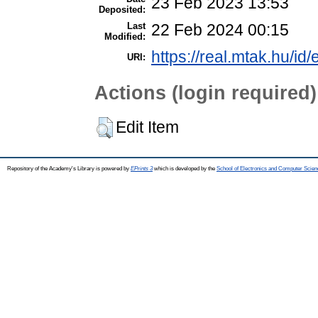
23 Feb 2023 13:53
Deposited:
Last
22 Feb 2024 00:15
Modified:
https://real.mtak.hu/id
URI:
Actions (login required)
Edit Item
Repository of the Academy's Library is powered by
EPrints 3
which is developed by the
School of Electronics and Computer Scien