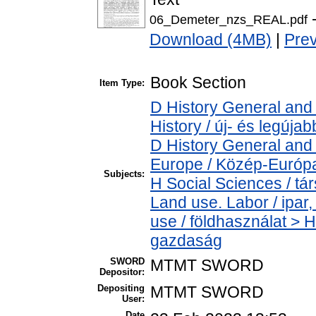
-
06_Demeter_nzs_REAL.pdf
Download (4MB)
|
Pre
Book Section
Item Type:
D History General and
History / új- és legújab
D History General and
Europe / Közép-Európ
Subjects:
H Social Sciences / t
Land use. Labor / ipa
use / földhasználat > 
gazdaság
SWORD
MTMT SWORD
Depositor:
Depositing
MTMT SWORD
User:
Date