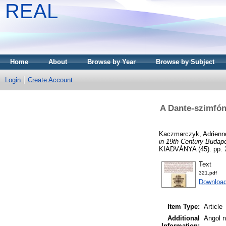
REAL
Home
About
Browse by Year
Browse by Subject
Login
Create Account
A Dante-szimfón
Kaczmarczyk, Adrienn
in 19th Century Budape
KIADVÁNYA (45). pp. 
Text
321.pdf
Downloa
Item Type:
Article
Additional
Angol n
Information: