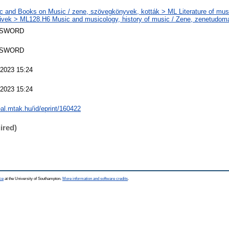
 and Books on Music / zene, szövegkönyvek, kották > ML Literature of musi
ek > ML128.H6 Music and musicology, history of music / Zene, zenetudomá
 SWORD
 SWORD
 2023 15:24
 2023 15:24
real.mtak.hu/id/eprint/160422
ired)
ce
at the University of Southampton.
More information and software credits
.