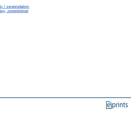
c / zeneirodalom,
ny, zenetörténet