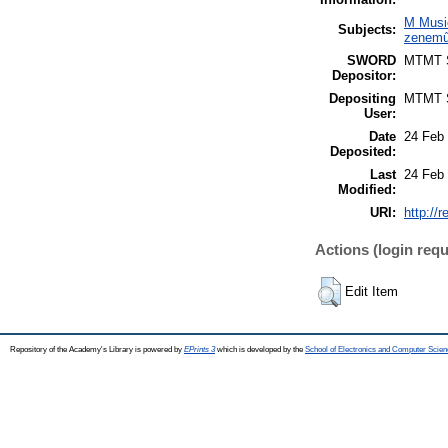
M Music
Subjects:
zeneműv
SWORD
MTMT
Depositor:
Depositing
MTMT
User:
Date
24 Feb
Deposited:
Last
24 Feb
Modified:
URI:
http://
Actions (login requ
Edit Item
Repository of the Academy's Library is powered by
EPrints 3
which is developed by the
School of Electronics and Computer Scien