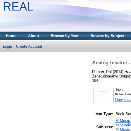
REAL
Home
About
Browse by Year
Browse by Subject
Login
Create Account
Analóg felvétel 
Richter, Pál
(2014)
Ana
Zenetudományi Dolgoza
194.
Text
RichterPal
Downloa
Item Type:
Book Sec
M Music 
zeneműve
Subjects:
M Music 