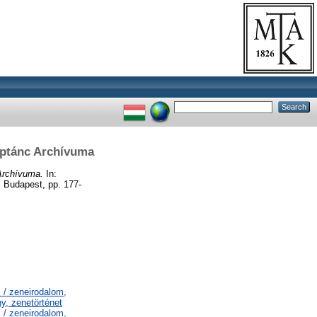
Néptánc Archívuma
 Archívuma.
In:
 Budapest, pp. 177-
 / zeneirodalom,
y, zenetörténet
 / zeneirodalom,