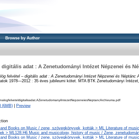
Browse by Author
– digitális adat : A Zenetudományi Intézet Népzenei és 
lóg felvétel – digitális adat : A Zenetudományi Intézet Népzenei és Néptánc
tok 1978—2012 : 35 éves jubileumi kötet. MTA BTK Zenetudományi Intézet,
Analogfelveteldigitalisadat.AZenetudomanyiIntezetNepzeneiesNeptancArchivuma.pdf
d (6MB)
|
Preview
tion
and Books on Music / zene, szövegkönyvek, kották > ML Literature of music
k > ML128.H6 Music and musicology, history of music / Zene, zenetudomán
and Books on Music / zene, szövegkönyvek, kották > ML Literature of music