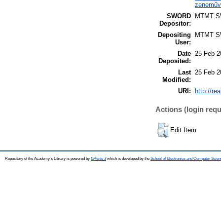
zeneműve
SWORD
MTMT 
Depositor:
Depositing
MTMT 
User:
Date
25 Feb 2
Deposited:
Last
25 Feb 2
Modified:
URI:
http://re
Actions (login requ
Edit Item
Repository of the Academy's Library is powered by
EPrints 3
which is developed by the
School of Electronics and Computer Scien