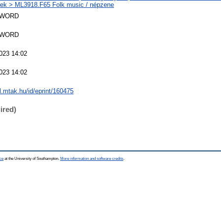
k > ML3918.F65 Folk music / népzene
SWORD
SWORD
023 14:02
023 14:02
al.mtak.hu/id/eprint/160475
ired)
ce
at the University of Southampton.
More information and software credits
.