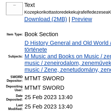
Text
KozepkorikottastoredekekujrafelfedezeseaK
Download (2MB)
|
Preview
Book Section
Item Type:
D History General and Old World /
története
M Music and Books on Music / zen
Subjects:
music / zeneirodalom, zeneművek
music / Zene, zenetudomány, zene
SWORD
MTMT SWORD
Depositor:
Depositing
MTMT SWORD
User:
Date
25 Feb 2023 13:40
Deposited:
Last
25 Feb 2023 13:40
Modified: