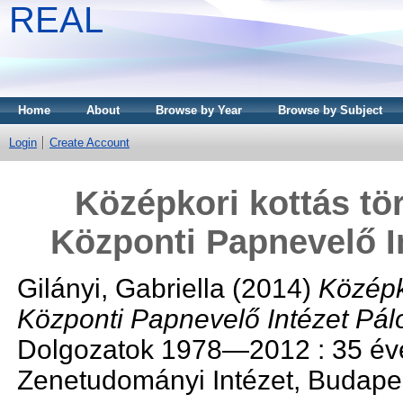
REAL
Home
About
Browse by Year
Browse by Subject
Login
Create Account
Középkori kottás tö
Központi Papnevelő I
Gilányi, Gabriella
(2014)
Középk
Központi Papnevelő Intézet Pál
Dolgozatok 1978—2012 : 35 éve
Zenetudományi Intézet, Budapes