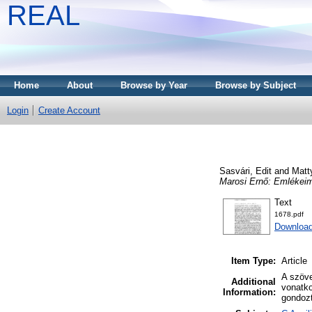
REAL
Home
About
Browse by Year
Browse by Subject
Login
Create Account
Sasvári, Edit
and
Matt
Marosi Ernő: Emlékeim.
Text
1678.pdf
Downloa
Item Type:
Article
A szöve
Additional
vonatko
Information:
gondozt