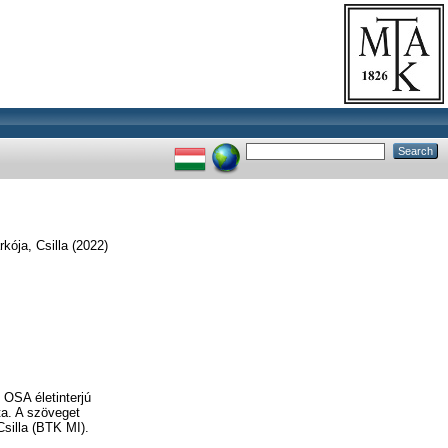
kója, Csilla
(2022)
 OSA életinterjú
ta. A szöveget
silla (BTK MI).