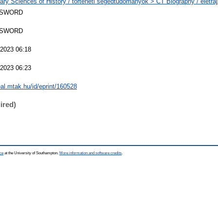
iary Sciences of History / történeti segédtudományok > CT Biography / életra
 SWORD
 SWORD
 2023 06:18
 2023 06:23
real.mtak.hu/id/eprint/160528
ired)
ce
at the University of Southampton.
More information and software credits
.