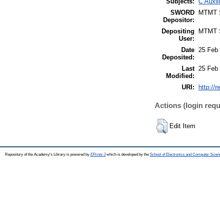
Subjects:
C Auxil
SWORD
MTMT
Depositor:
Depositing
MTMT
User:
Date
25 Feb
Deposited:
Last
25 Feb
Modified:
URI:
http://
Actions (login requ
Edit Item
Repository of the Academy's Library is powered by
EPrints 3
which is developed by the
School of Electronics and Computer Scien