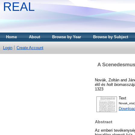
REAL
Home
About
Browse by Year
Browse by Subject
Login
Create Account
A Scenedesmus 
Novák, Zoltán
and
Ján
élő és holt biomasszáj
1323
Text
Novak_etal
Download
Abstract
Az emberi tevékenység
bioszféra elemeit (víz,