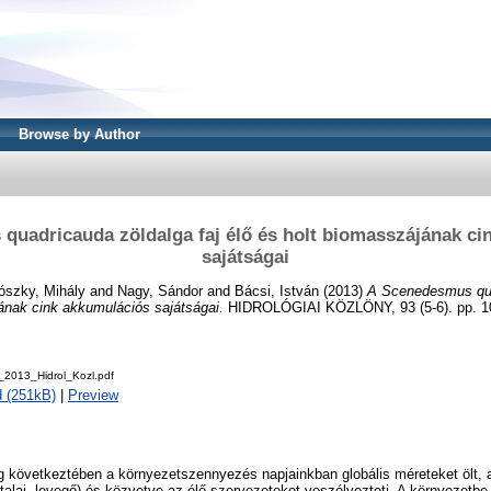
Browse by Author
quadricauda zöldalga faj élő és holt biomasszájának ci
sajátságai
ószky, Mihály
and
Nagy, Sándor
and
Bácsi, István
(2013)
A Scenedesmus qua
ának cink akkumulációs sajátságai.
HIDROLÓGIAI KÖZLÖNY, 93 (5-6). pp. 10
_2013_Hidrol_Kozl.pdf
 (251kB)
|
Preview
 következtében a környezetszennyezés napjainkban globális méreteket ölt, 
 talaj, levegő) és közvetve az élő szervezeteket veszélyezteti. A környezetbe