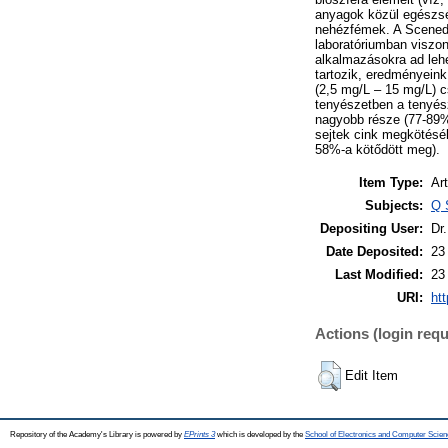
anyagok közül egészsé
nehézfémek. A Scenedes
laboratóriumban viszon
alkalmazásokra ad leh
tartozik, eredményein
(2,5 mg/L – 15 mg/L) 
tenyészetben a tenyész
nagyobb része (77-89%-
sejtek cink megkötésé
58%-a kötődött meg).
Item Type:
Art
Subjects:
Q 
Depositing User:
Dr
Date Deposited:
23
Last Modified:
23
URI:
htt
Actions (login requ
Edit Item
Repository of the Academy's Library is powered by
EPrints 3
which is developed by the
School of Electronics and Computer Scien