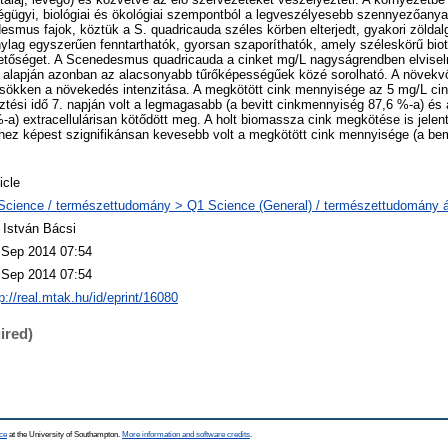
gügyi, biológiai és ökológiai szempontból a legveszélyesebb szennyezőanya
mus fajok, köztük a S. quadricauda széles körben elterjedt, gyakori zöldalg
ylag egyszerűen fenntarthatók, gyorsan szaporíthatók, amely széleskörű biot
etőséget. A Scenedesmus quadricauda a cinket mg/L nagyságrendben elviseln
k alapján azonban az alacsonyabb tűrőképességűek közé sorolható. A növekv
csökken a növekedés intenzitása. A megkötött cink mennyisége az 5 mg/L cin
tési idő 7. napján volt a legmagasabb (a bevitt cinkmennyiség 87,6 %-a) és 
a) extracellulárisan kötődött meg. A holt biomassza cink megkötése is jelent
hez képest szignifikánsan kevesebb volt a megkötött cink mennyisége (a be
icle
Science / természettudomány > Q1 Science (General) / természettudomány á
. István Bácsi
 Sep 2014 07:54
 Sep 2014 07:54
p://real.mtak.hu/id/eprint/16080
ired)
ce
at the University of Southampton.
More information and software credits
.