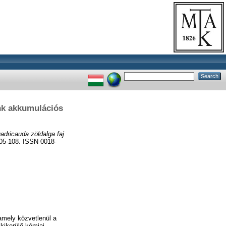
nk akkumulációs
dricauda zöldalga faj
5-108. ISSN 0018-
amely közvetlenül a
 kikerülő kémiai