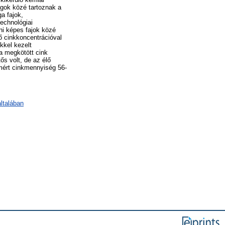
gok közé tartoznak a
a fajok,
echnológiai
i képes fajok közé
ő cinkkoncentrációval
kkel kezelt
a megkötött cink
ős volt, de az élő
mért cinkmennyiség 56-
ltalában