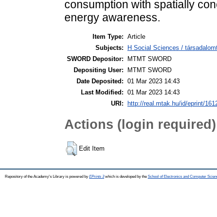
consumption with spatially con
energy awareness.
Item Type:
Article
Subjects:
H Social Sciences / társadalom
SWORD Depositor:
MTMT SWORD
Depositing User:
MTMT SWORD
Date Deposited:
01 Mar 2023 14:43
Last Modified:
01 Mar 2023 14:43
URI:
http://real.mtak.hu/id/eprint/16
Actions (login required)
Edit Item
Repository of the Academy's Library is powered by
EPrints 3
which is developed by the
School of Electronics and Computer Scien