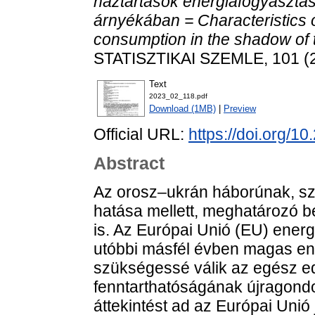
háztartások energiafogyasztá
árnyékában = Characteristics 
consumption in the shadow of 
STATISZTIKAI SZEMLE, 101 (2
Text
2023_02_118.pdf
Download (1MB)
|
Preview
Official URL:
https://doi.org/1
Abstract
Az orosz–ukrán háborúnak, sz
hatása mellett, meghatározó b
is. Az Európai Unió (EU) energ
utóbbi másfél évben magas ene
szükségessé válik az egész edd
fenntarthatóságának újragondo
áttekintést ad az Európai Unió 