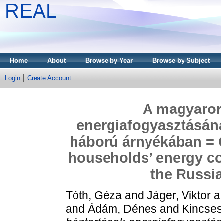
REAL
Home
About
Browse by Year
Browse by Subject
Login
Create Account
A magyaror
energiafogyasztásána
háború árnyékában = C
households’ energy c
the Russi
Tóth, Géza
and
Jáger, Viktor
a
and
Ádám, Dénes
and
Kincses