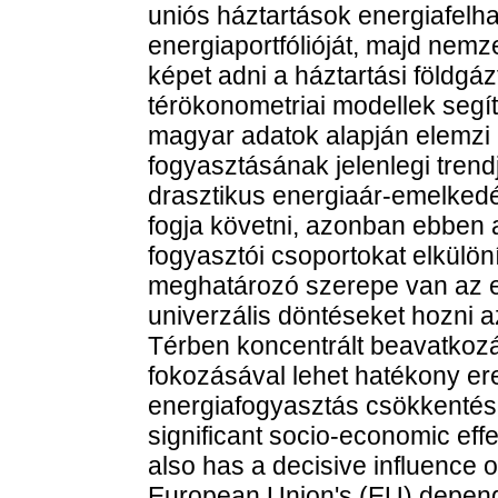
uniós háztartások energiafelh
energiaportfólióját, majd nemz
képet adni a háztartási földgá
térökonometriai modellek segít
magyar adatok alapján elemzi 
fogyasztásának jelenlegi trendj
drasztikus energiaár-emelked
fogja követni, azonban ebben 
fogyasztói csoportokat elkülöní
meghatározó szerepe van az e
univerzális döntéseket hozni 
Térben koncentrált beavatkoz
fokozásával lehet hatékony er
energiafogyasztás csökkentése 
significant socio-economic effe
also has a decisive influence 
European Union's (EU) depende