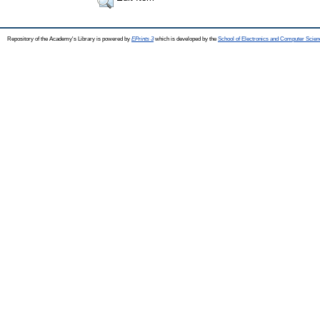
Repository of the Academy's Library is powered by
EPrints 3
which is developed by the
School of Electronics and Computer Scien