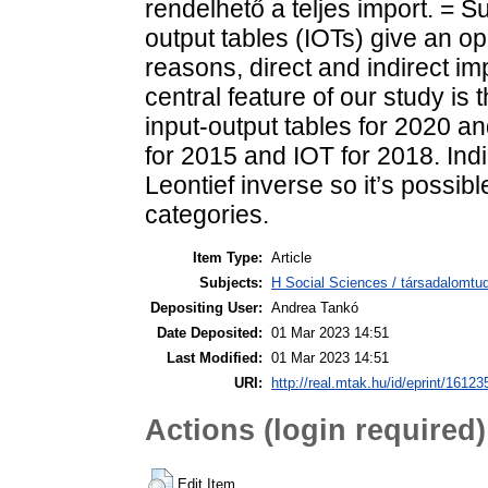
rendelhető a teljes import. = 
output tables (IOTs) give an opp
reasons, direct and indirect im
central feature of our study is
input-output tables for 2020 an
for 2015 and IOT for 2018. Ind
Leontief inverse so it’s possible
categories.
Item Type:
Article
Subjects:
H Social Sciences / társadalomtud
Depositing User:
Andrea Tankó
Date Deposited:
01 Mar 2023 14:51
Last Modified:
01 Mar 2023 14:51
URI:
http://real.mtak.hu/id/eprint/16123
Actions (login required)
Edit Item