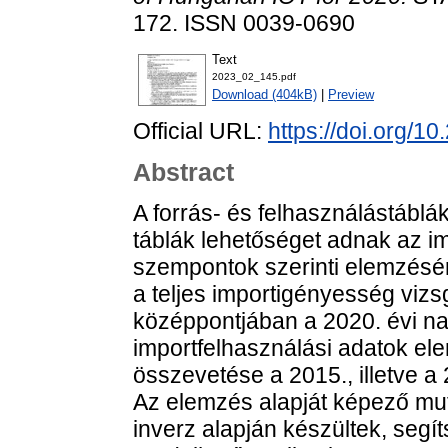
172. ISSN 0039-0690
Text
2023_02_145.pdf
Download (404kB)
|
Preview
Official URL:
https://doi.org/1
Abstract
A forrás- és felhasználástábl
táblák lehetőséget adnak az i
szempontok szerinti elemzésér
a teljes importigényesség viz
középpontjában a 2020. évi n
importfelhasználási adatok el
összevetése a 2015., illetve a
Az elemzés alapját képező mut
inverz alapján készültek, segí