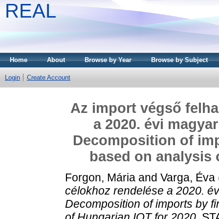
REAL
Home
About
Browse by Year
Browse by Subject
Login
Create Account
Az import végső felha
a 2020. évi magya
Decomposition of impo
based on analysis 
Forgon, Mária
and
Varga, Éva
célokhoz rendelése a 2020. é
Decomposition of imports by fi
of Hungarian IOT for 2020.
STA