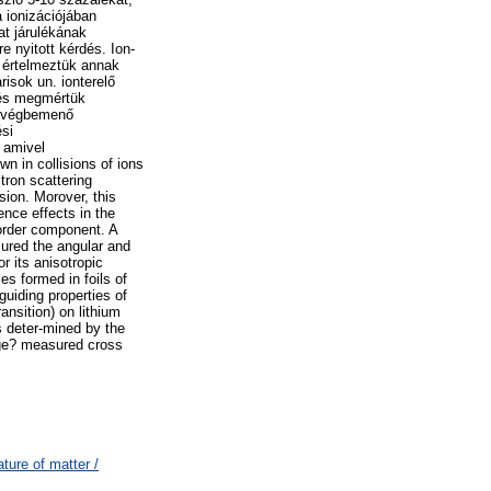
 ionizációjában
t járulékának
 nyitott kérdés. Ion-
 értelmeztük annak
risok un. ionterelő
 és megmértük
n végbemenő
ési
 amivel
 in collisions of ions
tron scattering
ion. Morover, this
ence effects in the
 order component. A
sured the angular and
r its anisotropic
ies formed in foils of
uiding properties of
ansition) on lithium
s deter-mined by the
arge? measured cross
ure of matter /