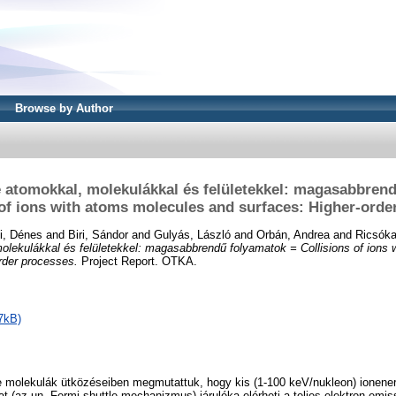
Browse by Author
 atomokkal, molekulákkal és felületekkel: magasabbren
 of ions with atoms molecules and surfaces: Higher-orde
i, Dénes
and
Biri, Sándor
and
Gulyás, László
and
Orbán, Andrea
and
Ricsóka
olekulákkal és felületekkel: magasabbrendű folyamatok = Collisions of ions 
rder processes.
Project Report. OTKA.
7kB)
ve molekulák ütközéseiben megmutattuk, hogy kis (1-100 keV/nukleon) ionene
at (az un. Fermi-shuttle mechanizmus) járuléka elérheti a teljes elektron-emis