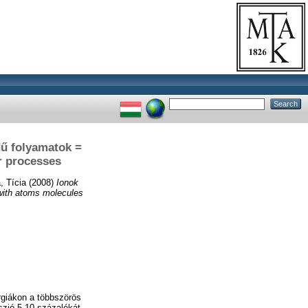
dű folyamatok =
r processes
, Tícia
(2008)
Ionok
with atoms molecules
rgiákon a többszörös
szió 5-10 százalékát,