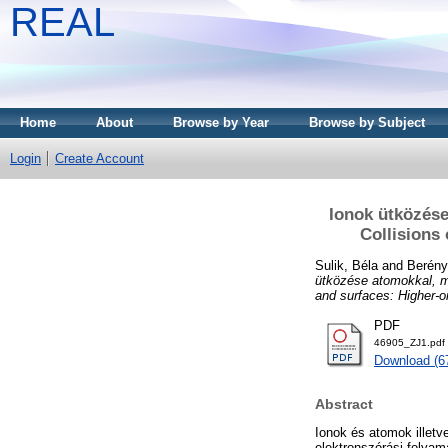
REAL
Home
About
Browse by Year
Browse by Subject
Login
Create Account
Ionok ütközése
Collisions
Sulik, Béla
and
Berény
ütközése atomokkal, m
and surfaces: Higher-o
PDF
46905_ZJ1.pdf
Download (6
Abstract
Ionok és atomok illet
elektronszórási folyam