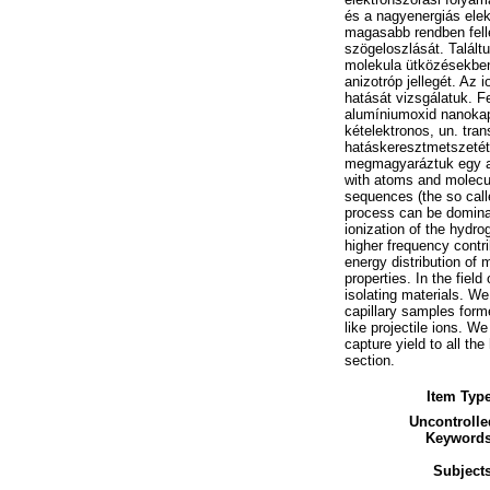
és a nagyenergiás elek
magasabb rendben fell
szögeloszlását. Talált
molekula ütközésekben
anizotróp jellegét. Az i
hatását vizsgálatuk. 
alumíniumoxid nanokap
kételektronos, un. tran
hatáskeresztmetszetét
megmagyaráztuk egy ano
with atoms and molecule
sequences (the so call
process can be dominant
ionization of the hydr
higher frequency contr
energy distribution of 
properties. In the field
isolating materials. W
capillary samples forme
like projectile ions. W
capture yield to all th
section.
Item Type
Uncontrolle
Keywords
Subjects