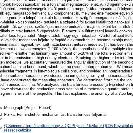
tronok ki-bocsátásában ez a folyamat meghatározó lehet. A hidrogénmolekula
épő interferenciajelenségek közül pontosan megmértük a másodrendű folyama
unk egy magasabb frekvenciájú komponenst is, melynek értelmezése egyenlőre
 megmértük a kilépő molekula-fragmentumok szög és energia-eloszlását, és
on-felület kölcsönhatások területén a szigetelő fóliákban kialakított nanokapillá
Felépítettük az ehhez szükséges mérőberendezést, majd elsőként kimutattuk
illáris minták ionterelő képességét. Elemeztük a lítiumszerű lövedékionoko
szfer-loss folyamatot. Megmutattuk, hogy egy metastabil kvartett állapot kelt
 a lövedék magasabb héjaira befogódó elektronok teljes hozama szabja meg,
málisan nagynak tekintett hatáskeresztmetszet eredetét. | It has been shown
s that at low ion energies (1-100 keV/u), the contribution of the multiple elec
ed Fermi-shuttle mechanism) may amount of 5-10% of the total electron emiss
 in the emission of high energy electrons. Studying the higher order interfer
ogen molecule, we accurately measured the angular distribution of the second
ibution has also been found, which has no evident interpretation yet. We mea
molecular fragments in ion-molecule collisions, and provided an interpretation fo
 of ion-surface interaction, we studied the ion-guiding ability of the nanocapillar
e have constructed the measuring apparatus. We determined first time the ion g
d in anodic alumina. We analyzed the transfer-loss process (a two-electron tr
e have shown that the production cross section of a metastable quartet state i
e higher n shells of the projectile. This fact explained the anomaly of a ?too l
:
Monograph (Project Report)
d
Fizika, Fermi-shuttle mechanizmus, transzfer-loss folyamat
:
Q Science / természettudomány > QC Physics / fizika > QC05 Physical nat
:
részecskefizika